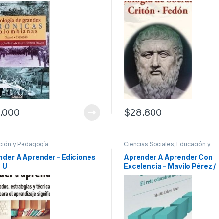
.000
$
28.800
ción y Pedagogía
Ciencias Sociales
,
Educación y
Pedagogía
,
Profesionales y tecn
nder A Aprender – Ediciones
Aprender A Aprender Con
a U
Excelencia – Mavilo Pérez /
Alfaomega