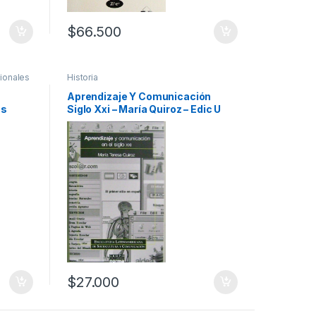
$
66.500
ionales
Historia
Aprendizaje Y Comunicación
as
Siglo Xxi – María Quiroz – Edic U
cantes
$
27.000