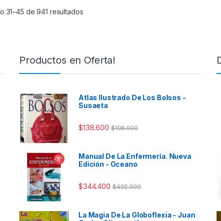
o 31–45 de 941 resultados
Productos en Oferta!
Atlas Ilustrado De Los Bolsos -
Susaeta
$
138.600
$
198.000
Manual De La Enfermería. Nueva
Edición - Oceano
$
344.400
$
492.000
La Magia De La Globoflexia - Juan