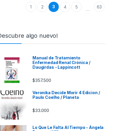
3
1
2
4
5
63
…
Descubre algo nuevo!
Manual de Tratamiento
Enfermedad Renal Crónica /
Daugirdas - Lappincott
$
357.500
Veronika Decide Morir 4 Edicion /
Paulo Coelho / Planeta
$
33.000
Lo Que Le Falta Al Tiempo - Ángela