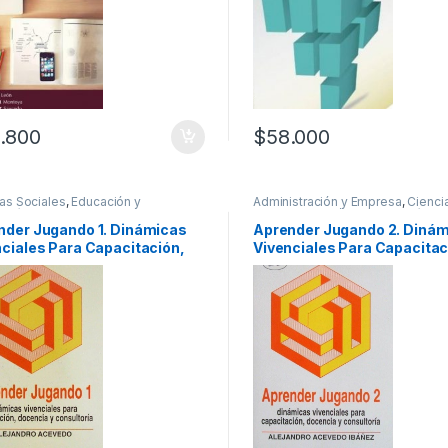
.800
$
58.000
as Sociales
,
Educación y
Administración y Empresa
,
Ciencia
ogía
,
Interes General
,
Salud
,
Educación y Pedagogía
,
Ne
ionales y tecnicos
,
Temas Varios
e Innovación
,
Profesionales y tec
nder Jugando 1. Dinámicas
Aprender Jugando 2. Diná
Psicología y Psiquiatría
ciales Para Capacitación,
Vivenciales Para Capacitac
ncia Y Consultoría – Limusa
Docencia Y Consultoría – 3
Edición – Limusa