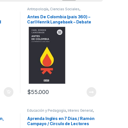
Antropología
,
Ciencias Sociales
,
icos
Humanidades
,
Mercadeo y Publicidad
,
Negocios e Innovación
Antes De Colombia (país 360) –
d
Carl Henrik Langebaek – Debate
$
55.000
Educación y Pedagogía
,
Interes General
,
Temas Varios
,
Viajes
n,
Aprenda Inglés en 7 Días / Ramón
o
Campayo / Circulo de Lectores