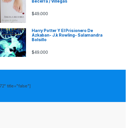
Becerra / Villegas
$
49.000
Harry Potter Y El Prisionero De
Azkaban- J.k Rowling- Salamandra
Bolsillo
$
49.000
2" title="false"]