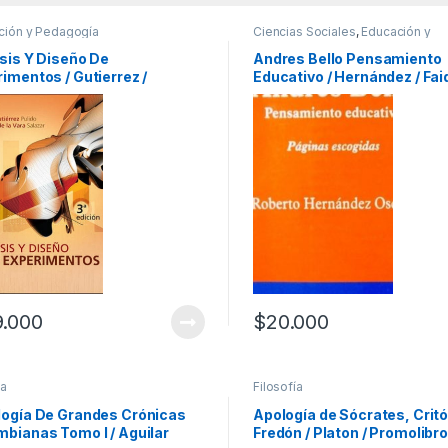
ción y Pedagogía
Ciencias Sociales
,
Educación y
Pedagogía
,
Profesionales y tecn
sis Y Diseño De
Andres Bello Pensamiento
imentos / Gutierrez /
Educativo / Hernández / Fai
awhill
9.000
$
20.000
ia
Filosofía
logía De Grandes Crónicas
Apología de Sócrates, Critó
bianas Tomo I / Aguilar
Fredón / Platon / Promolibr