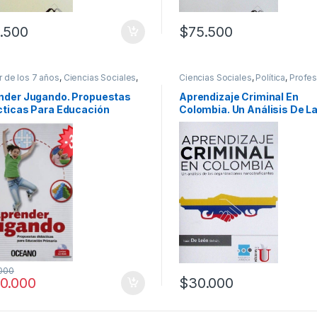
.500
$
75.500
ir de los 7 años
,
Ciencias Sociales
,
Ciencias Sociales
,
Política
,
Profes
icos
,
Educación y Pedagogía
,
y tecnicos
l
,
Ofertas
,
Padres e Hijos
,
Texto
nder Jugando. Propuestas
Aprendizaje Criminal En
r
cticas Para Educación
Colombia. Un Análisis De L
aria – Oceano
Organizaciones Narcotrafi
/ Librería De La U
000
0.000
$
30.000