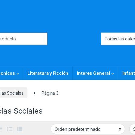
or:
ecnicos
Literatura y Ficción
Interes General
Infant
ias Sociales
Página 3
ias Sociales