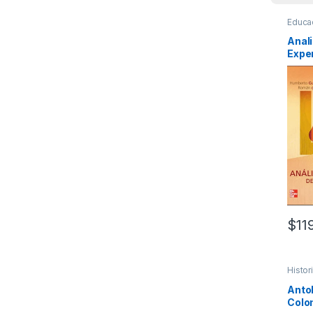
Educa
Anali
Exper
Mcgr
$
11
Histor
Anto
Colom