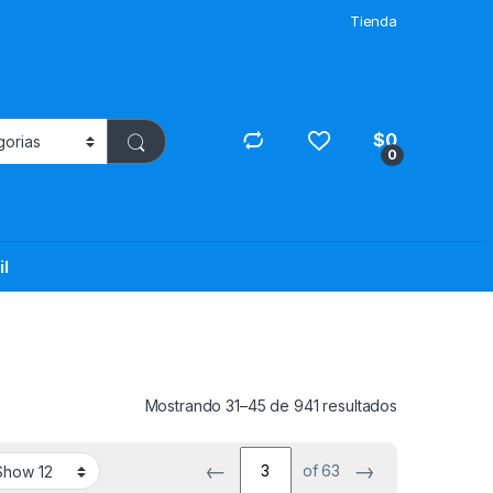
Tienda
$
0
0
il
Mostrando 31–45 de 941 resultados
←
→
of 63