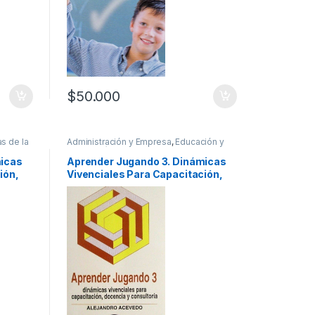
$
50.000
s de la
Administración y Empresa
,
Educación y
gocios
Pedagogía
,
Gerencia y Recursos
,
nicos
,
Profesionales y tecnicos
,
Psicología y
micas
Aprender Jugando 3. Dinámicas
Psiquiatría
ión,
Vivenciales Para Capacitación,
a
Docencia Y Consultoría – 2a
Edición – Limusa