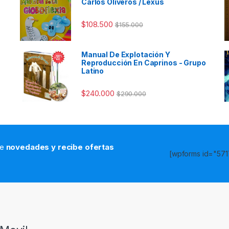
Carlos Oliveros / Lexus
$
108.500
$
155.000
Manual De Explotación Y
Reproducción En Caprinos - Grupo
Latino
$
240.000
$
290.000
de
novedades y recibe ofertas
[wpforms id="5717
s