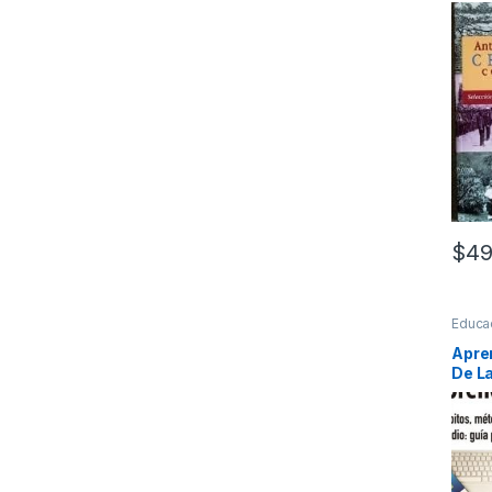
$
49
Educa
Apre
De L