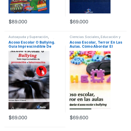
$
89.000
$
69.000
Autoayuda y Superación
,
Ciencias Sociales
,
Educación y
Ciencias Sociales
,
Educación y
Pedagogía
,
Interes General
,
Acoso Escolar O Bullying.
Acoso Escolar, Terror En Las
Pedagogía
,
Interes General
,
Padres e Hijos
,
Profesionales y
Guía Imprescindible De
Aulas. Cómo Abordar El
Padres e Hijos
,
Profesionales y
tecnicos
,
Psicología y
tecnicos
Psiquiatría
,
Temas Varios
Prevención E Intervención –
Acoso Escolar O Bullying –
Alfaomega
Ediciones De La U
$
69.000
$
69.600