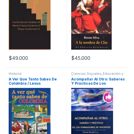
$
49.000
$
45.000
Historia
Ciencias Sociales
,
Educación y
Pedagogía
,
Profesionales y
A Ver Que Tanto Sabes De
Acompañar Al Otro: Saberes
tecnicos
Colombia / Lexus
Y Prácticas De Los
Formadores De Docentes –
Diaz De Santos