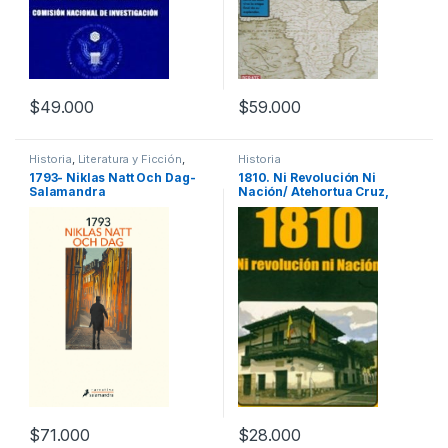
$
49.000
$
59.000
Historia
,
Literatura y Ficción
,
Historia
Ocio y Tiempo Libre
,
1793- Niklas Natt Och Dag-
1810. Ni Revolución Ni
Pasatiempos
,
Temas Varios
Salamandra
Nación/ Atehortua Cruz,
Adolfo Leon/ Promolibro
$
71.000
$
28.000