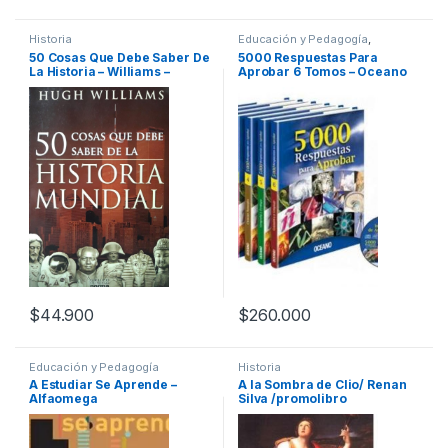
Historia
Educación y Pedagogía
,
Profesionales y tecnicos
50 Cosas Que Debe Saber De
5000 Respuestas Para
La Historia – Williams –
Aprobar 6 Tomos – Oceano
Norma
$
44.900
$
260.000
Educación y Pedagogía
Historia
A Estudiar Se Aprende –
A la Sombra de Clio/ Renan
Alfaomega
Silva /promolibro