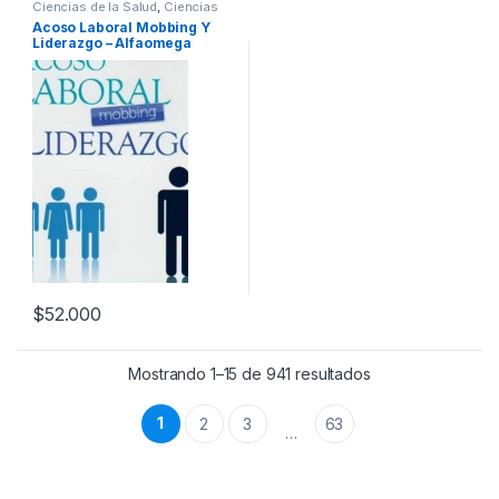
Ciencias de la Salud
,
Ciencias
Sociales
,
Profesionales y
Acoso Laboral Mobbing Y
tecnicos
,
Psicología y
Liderazgo – Alfaomega
Psiquiatría
$
52.000
Mostrando 1–15 de 941 resultados
1
2
3
63
…