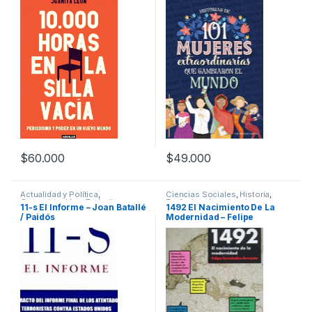
Política
,
Sociología y Trabajo
Social
,
Temas Varios
$
60.000
$
49.000
Actualidad y Política
,
Ciencias Sociales
,
Historia
,
Comunicación y Periodismo
,
Profesionales y tecnicos
11-s El Informe – Joan Batallé
1492 El Nacimiento De La
Interes General
,
Política
/ Paidós
Modernidad – Felipe
Fernández / Debate