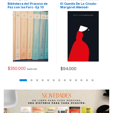
Ficción
,
Temas Varios
Biblioteca del Proceso de
El Cuento De La Criada-
o
Paz con las Farc- Ep 10
Margaret Atwood-
Tomos
Salamandra
d
u
c
t
C
a
$
350.000
$
94.000
$
490.000
r
o
u
s