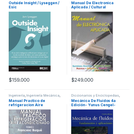
Informática y Tecnología
,
Outside Insight / Lyseggen /
Manual De Electronica
Ingeniería
,
Interes General
,
Esic
Aplicada / Cultural
Investigación y Ciencia
$
159.000
$
249.000
Ingeniería
,
Ingeniería Mecánica
,
Diccionarios y Enciclopedias
,
Profesionales y tecnicos
Ecología y Medioambiente
,
Manual Practico de
Mecánica De Fluidos 4a
Geología
,
Ingeniería Ambiental
,
refrigeracion Aire
Edición- Yunus Cengel-
Ingeniería Eléctrica
,
Ingeniería
Industrial
,
Ingeniería Mecánica
,
Acondicionado – Francesc
Mcgraw Hill
Negocios e Investigación
,
Buque / Alfaomega
Profesionales y tecnicos
,
Temas Varios