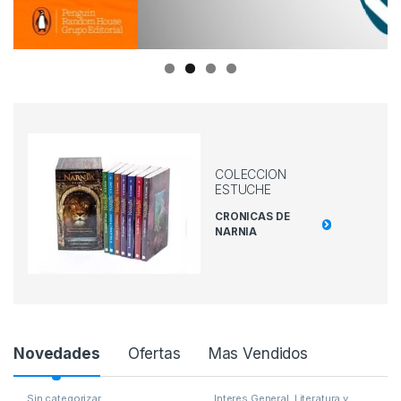
COLECCION
ESTUCHE
CRONICAS DE
NARNIA
P
Novedades
Ofertas
Mas Vendidos
r
Sin categorizar
Interes General
,
Literatura y