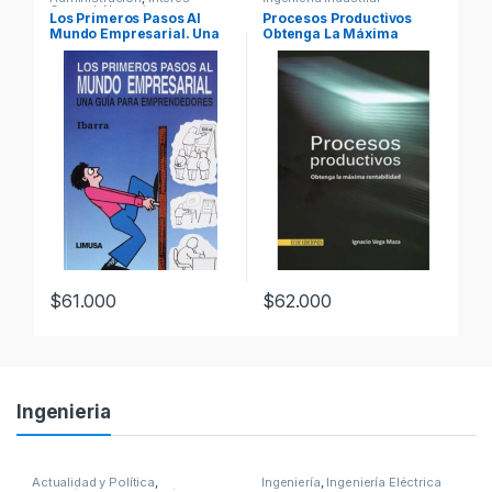
General
,
Negocios e
Me
Los Primeros Pasos Al
Procesos Productivos
10
Innovación
,
Negocios e
te
Mundo Empresarial. Una
Obtenga La Máxima
Mo
Investigación
,
Profesionales
y tecnicos
Guía Para Emprendedores
Rentabilidad – Ignacio
– 
– Limusa
Vega – Ecoe
P
$
61.000
$
62.000
$
Ingenieria
Actualidad y Política
,
Ingeniería
,
Ingeniería Eléctrica