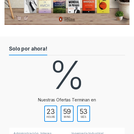
e
l
T
a
Solo por ahora!
b
%
s
Nuestras Ofertas Terminan en
23
59
53
HOURS
MINS
SECS
Administración
,
Interes
Ingeniería Industrial
Ci