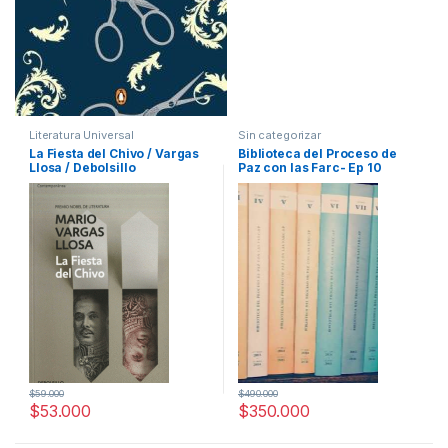
Literatura Universal
Sin categorizar
La Fiesta del Chivo / Vargas
Biblioteca del Proceso de
Llosa / Debolsillo
Paz con las Farc- Ep 10
Tomos
$
59.000
$
490.000
$
53.000
$
350.000