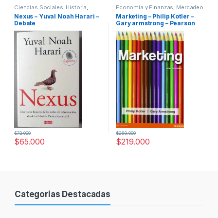
Ciencias Sociales
,
Historia
,
Economía y Finanzas
,
Mercadeo
Humanidades
y Publicidad
,
Negocios e
Nexus – Yuval Noah Harari –
Marketing – Philip Kotler –
Innovación
,
Profesionales y
Debate
Gary armstrong – Pearson
tecnicos
$
72.000
$
269.000
$
65.000
$
219.000
Categorias Destacadas