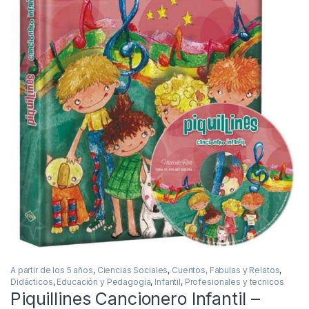
A partir de los 5 años
,
Ciencias Sociales
,
Cuentos, Fabulas y Relatos
,
Didácticos
,
Educación y Pedagogía
,
Infantil
,
Profesionales y tecnicos
Piquillines Cancionero Infantil –