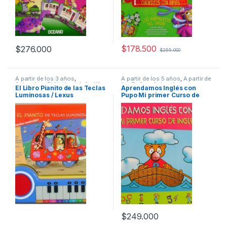
$
178.500
$
276.000
$
255.000
A partir de los 3 años
,
A partir de los 5 años
,
A partir de
Animados
,
Didácticos
,
Infantil
,
los 7 años
,
Animados
,
El Libro Pianito de las Teclas
Aprendamos Inglés con
Ofertas
,
Pasatiempos
Didácticos
,
Idiomas
,
Idiomas y
Luminosas / Lexus
Pupo Mi primer Curso de
Lingüística
,
Infantil
Ingles – Zamora
$
249.000