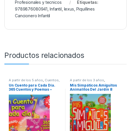
Profesionales y tecnicos
Etiquetas:
9789876080941
,
Infantil
,
lexus
,
Piquillines
Cancionero Infantil
Productos relacionados
A partir de los 5 años
,
Cuentos,
A partir de los 3 años
,
Fabulas y Relatos
,
Infantil
,
Animados
,
Cuentos, Fabulas y
Un Cuento para Cada Día.
Mis Simpáticos Amiguitos
Ofertas
Relatos
,
Cultura Para Niños
,
365 Cuentos y Poemas –
Animalitos Del Jardín 8
Didácticos
,
Infantil
,
Ofertas
,
Pasatiempos
Oceano
Libritos – Lexus