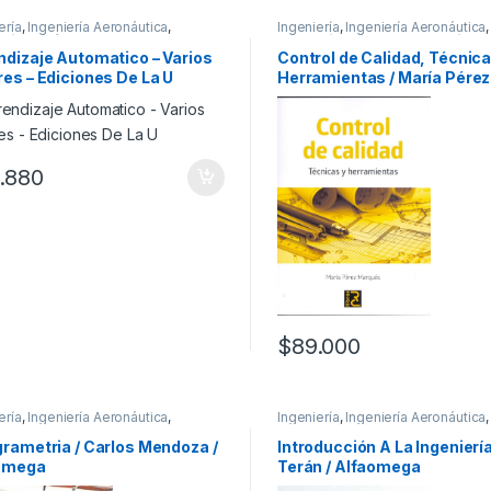
ería
,
Ingeniería Aeronáutica
,
Ingeniería
,
Ingeniería Aeronáutica
,
ería Mecánica
Ingeniería Industrial
,
Ingeniería M
Interes General
ndizaje Automatico – Varios
Control de Calidad, Técnica
es – Ediciones De La U
Herramientas / María Pérez 
Alfaomega
.880
$
89.000
ería
,
Ingeniería Aeronáutica
,
Ingeniería
,
Ingeniería Aeronáutica
,
igación y Ciencia
Ingeniería Ambiental
,
Ingeniería Ci
Ingeniería de Alimentos
,
Ingenierí
rametria / Carlos Mendoza /
Introducción A La Ingeniería
Sistemas
,
Ingeniería Eléctrica
,
Ing
omega
Terán / Alfaomega
Industrial
,
Ingeniería Mecánica
,
Profesionales y tecnicos