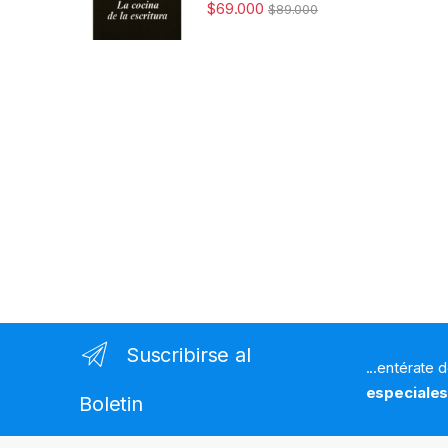
$
69.000
$
89.000
Suscribirse al
...entérate 
especiale
Boletin