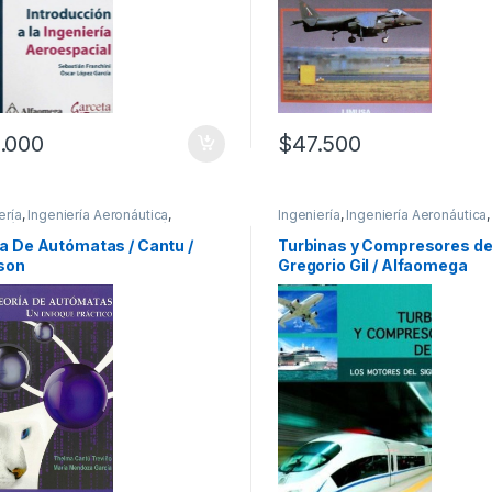
.000
$
47.500
ería
,
Ingeniería Aeronáutica
,
Ingeniería
,
Ingeniería Aeronáutica
,
ería de Sistemas
,
Ingeniería
Profesionales y tecnicos
ica
,
Ingeniería Mecánica
,
a De Autómatas / Cantu /
Turbinas y Compresores de
ionales y tecnicos
son
Gregorio Gil / Alfaomega