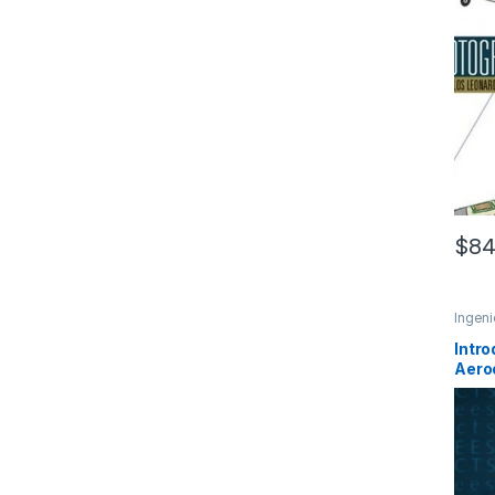
$
84
Ingeni
Profes
Intro
Aeroe
Alfa