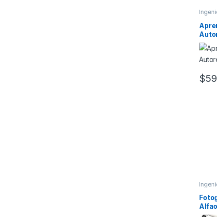
Ingeni
Ingeni
Apre
Autor
$
59
Ingeni
Invest
Fotog
Alfa