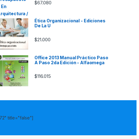
$
67.080
Ética Organizacional - Ediciones
De La U
$
21.000
Office 2013 Manual Práctico Paso
A Paso 2da Edición - Alfaomega
$
116.015
2" title="false"]