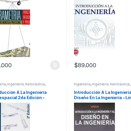
.000
$
89.000
ería
,
Ingeniería Aeronáutica
,
Ingeniería
,
Ingeniería Aeronáutica
,
ionales y tecnicos
Profesionales y tecnicos
ducción A La Ingeniería
Introducción A La Ingeniería
spacial 2da Edición –
Diseño En La Ingeniería – L
omega