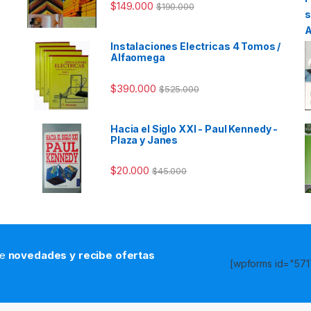
$
149.000
$
190.000
Instalaciones Electricas 4 Tomos /
Alfaomega
$
390.000
$
525.000
Hacia el Siglo XXI - Paul Kennedy -
Plaza y Janes
$
20.000
$
45.000
de
novedades y recibe ofertas
[wpforms id="5717
s