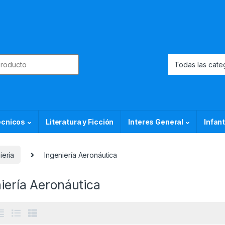
or:
ecnicos
Literatura y Ficción
Interes General
Infant
iería
Ingeniería Aeronáutica
iería Aeronáutica