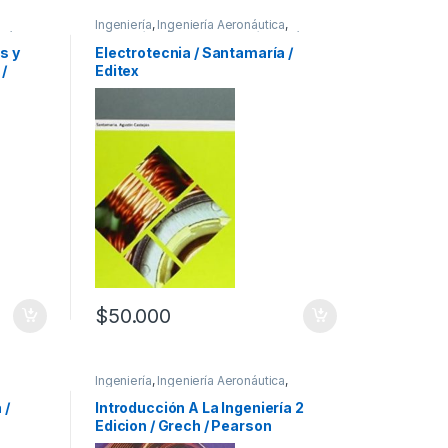
Ingeniería
,
Ingeniería Aeronáutica
,
ecánica
,
Ingeniería Eléctrica
,
Ingeniería Mecánica
,
Profesionales y tecnicos
s y
Electrotecnia / Santamaría /
/
Editex
$
50.000
Ingeniería
,
Ingeniería Aeronáutica
,
vil
,
Ingeniería Ambiental
,
Ingeniería Civil
,
a de
Ingeniería de Alimentos
,
Ingeniería de
 /
Introducción A La Ingeniería 2
eniería
Sistemas
,
Ingeniería Eléctrica
,
Ingeniería
Edicion / Grech / Pearson
Industrial
,
Ingeniería Mecánica
,
Profesionales y tecnicos