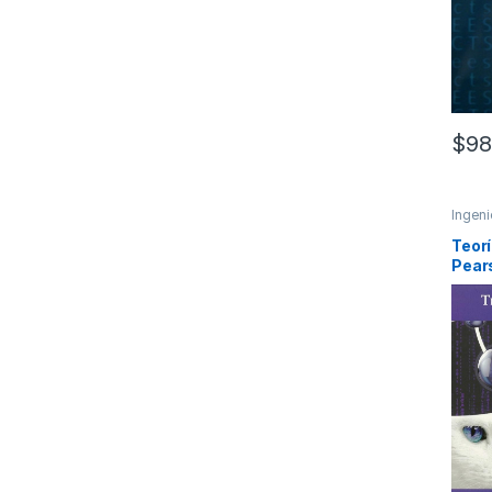
$
98
Ingeni
Ingeni
Eléctr
Teorí
Profes
Pear