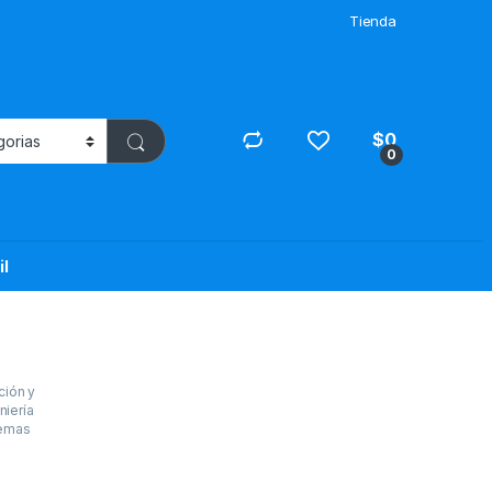
Tienda
$
0
0
il
ción y
niería
emas