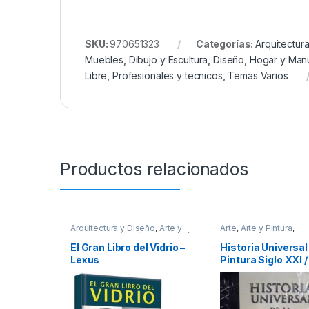
SKU:
970651323
Categorías:
Arquitectur
Muebles
,
Dibujo y Escultura
,
Diseño
,
Hogar y Man
Libre
,
Profesionales y tecnicos
,
Temas Varios
Productos relacionados
Arquitectura y Diseño
,
Arte y
Arte
,
Arte y Pintura
,
Afines
,
Decoración
,
Decoración
Profesionales y tecni
y Muebles
,
Diseño
,
Hogar y
El Gran Libro del Vidrio –
Historia Universal
Manualidades
,
Ofertas
,
Lexus
Pintura Siglo XXI 
Profesionales y tecnicos
,
Temas Varios