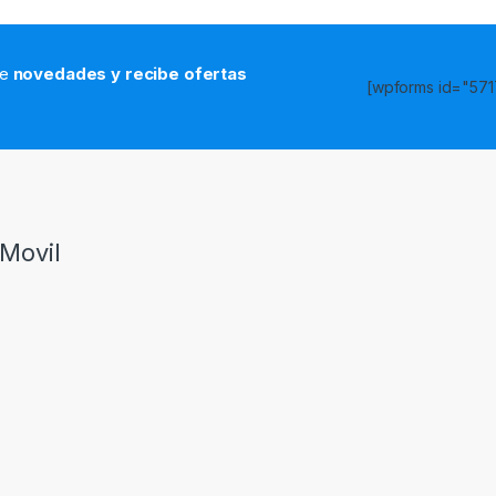
de
novedades y recibe ofertas
[wpforms id="5717
s
Movil