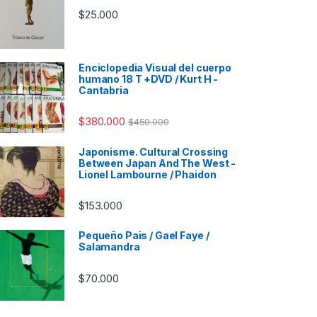
$
25.000
Enciclopedia Visual del cuerpo
humano 18 T +DVD / Kurt H -
Cantabria
$
380.000
$
450.000
Japonisme. Cultural Crossing
Between Japan And The West -
Lionel Lambourne / Phaidon
$
153.000
Pequeño Pais / Gael Faye /
Salamandra
$
70.000