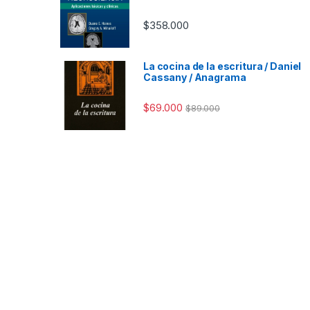
$
358.000
La cocina de la escritura / Daniel
Cassany / Anagrama
$
69.000
$
89.000