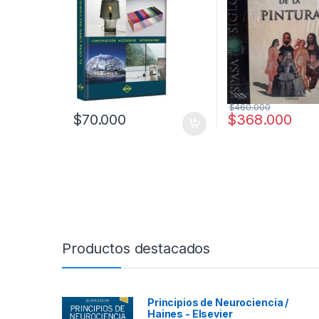
$
460.000
$
70.000
$
368.000
Productos destacados
Principios de Neurociencia /
Haines - Elsevier