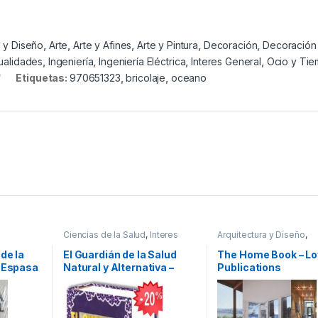
a y Diseño
,
Arte
,
Arte y Afines
,
Arte y Pintura
,
Decoración
,
Decoración
ualidades
,
Ingeniería
,
Ingeniería Eléctrica
,
Interes General
,
Ocio y Ti
Etiquetas:
970651323
,
bricolaje
,
oceano
Ciencias de la Salud
,
Interes
Arquitectura y Diseño
,
cos
General
,
Medicina Alternativa
,
Arquitectura y Urbanism
Ofertas
,
Profesionales y
Afines
,
Decoración
,
Dec
 de la
El Guardián de la Salud
The Home Book – Lo
tecnicos
,
Salud y Bienestar
y Muebles
,
Diseño
,
Hoga
/ Espasa
Natural y Alternativa –
Publications
Manualidades
,
Ingenierí
Ingeniería Industrial
,
Inte
Grupo Latino
General
,
Profesionales 
tecnicos