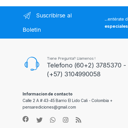
Suscribirse al
...entérate 
especiale
Boletin
Tiene Pregunta? Llamenos !
Telefono (60+2) 3785370 - 
(+57) 3104990058
Informacion de contacto
Calle 2 A # 43-45 Barrio El Lido Cali - Colombia +
pensarediciones@gmail.com