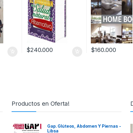
$
240.000
$
160.000
Productos en Oferta!
Gap. Glúteos, Abdomen Y Piernas -
Libsa