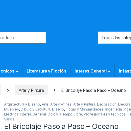
or:
ecnicos
Literatura y Ficción
Interes General
Infant
Arte y Pintura
El Bricolaje Paso a Paso – Oceano
Arquitectura y Diseño
,
Arte
,
Arte y Afines
,
Arte y Pintura
,
Decoración
,
Decora
Muebles
,
Dibujo y Escultura
,
Diseño
,
Hogar y Manualidades
,
Ingeniería
,
Inge
Eléctrica
,
Interes General
,
Ocio y Tiempo Libre
,
Profesionales y tecnicos
,
T
Varios
El Bricolaje Paso a Paso – Oceano