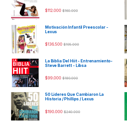
$
112.000
$
160.000
Motivación Infantil Preescolar -
Lexus
$
136.500
$
195.000
La Biblia Del Hiit - Entrenamiento-
Steve Barrett - Libsa
$
99.000
$
180.000
50 Lideres Que Cambiaron La
Historia / Phillips / Lexus
$
190.000
$
240.000