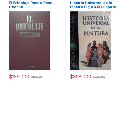
y Afines
,
Arte y Pintura
,
Profesionales y tecnicos
El Bricolaje Paso a Paso –
Historia Universal de la
Decoración
,
Decoración y
Oceano
Pintura Siglo XXI / Espasa
Muebles
,
Dibujo y Escultura
,
Diseño
,
Hogar y Manualidades
,
Ingeniería
,
Ingeniería Eléctrica
,
Interes General
,
Ocio y Tiempo
Libre
,
Profesionales y tecnicos
,
Temas Varios
$
139.000
$
368.000
$
199.000
$
460.000