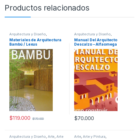
Productos relacionados
Arquitectura y Diseño
,
Arquitectura y Diseño
,
Arquitectura y Urbanismo
,
Arte y
Arquitectura y Urbanismo
,
Materiales de Arquitectura
Manual Del Arquitecto
Afines
,
Decoración
,
Decoración
Diseño
,
Profesionales y
Bambú / Lexus
Descalzo – Alfaomega
y Muebles
,
Diseño
,
Interes
tecnicos
General
,
Ofertas
,
Profesionales
y tecnicos
$
119.000
$
70.000
$
170.000
Arquitectura y Diseño
,
Arte
,
Arte
Arte
,
Arte y Pintura
,