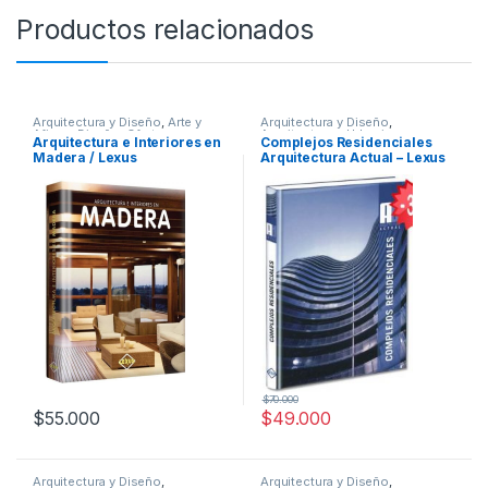
Productos relacionados
Arquitectura y Diseño
,
Arte y
Arquitectura y Diseño
,
Afines
,
Diseño
,
Ofertas
,
Arquitectura y Urbanismo
,
Arquitectura e Interiores en
Complejos Residenciales
Profesionales y tecnicos
Decoración
,
Diseño
,
Ofertas
,
Madera / Lexus
Arquitectura Actual – Lexus
Profesionales y tecnicos
$
70.000
$
55.000
$
49.000
Arquitectura y Diseño
,
Arquitectura y Diseño
,