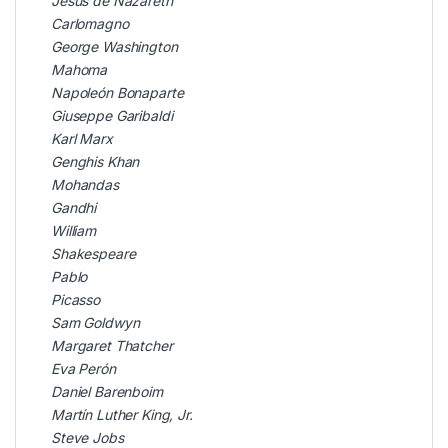
Jesús de Nazareth
Carlomagno
George Washington
Mahoma
Napoleón Bonaparte
Giuseppe Garibaldi
Karl Marx
Genghis Khan
Mohandas
Gandhi
William
Shakespeare
Pablo
Picasso
Sam Goldwyn
Margaret Thatcher
Eva Perón
Daniel Barenboim
Martín Luther King, Jr.
Steve Jobs