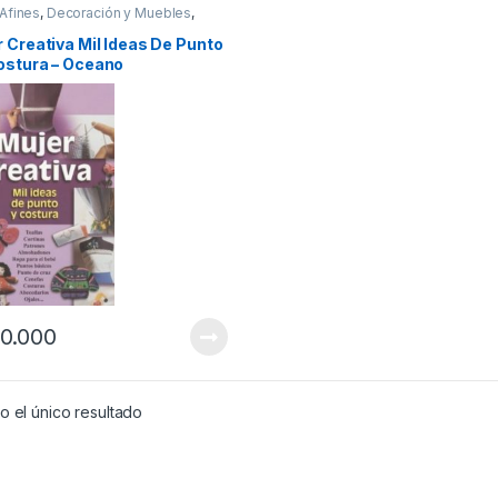
 Afines
,
Decoración y Muebles
,
 y Manualidades
,
Interes General
,
y Tiempo Libre
,
Ofertas
,
Temas
 Creativa Mil Ideas De Punto
ostura – Oceano
0.000
 el único resultado