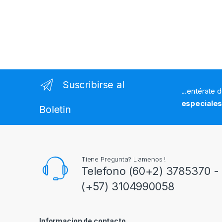
Suscribirse al
...entérate 
especiale
Boletin
Tiene Pregunta? Llamenos !
Telefono (60+2) 3785370 - 
(+57) 3104990058
Informacion de contacto