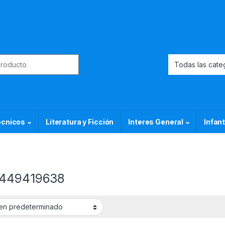
or:
ecnicos
Literatura y Ficción
Interes General
Infant
449419638