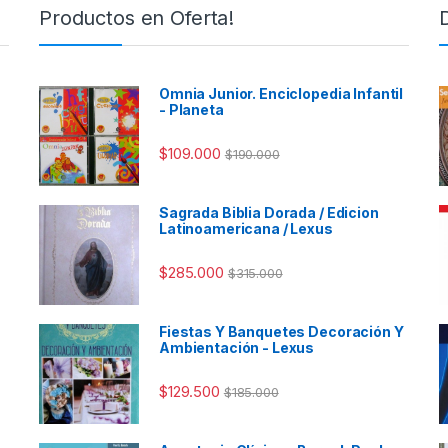
Productos en Oferta!
Omnia Junior. Enciclopedia Infantil
- Planeta
$
109.000
$
190.000
Sagrada Biblia Dorada / Edicion
Latinoamericana / Lexus
$
285.000
$
315.000
Fiestas Y Banquetes Decoración Y
Ambientación - Lexus
$
129.500
$
185.000