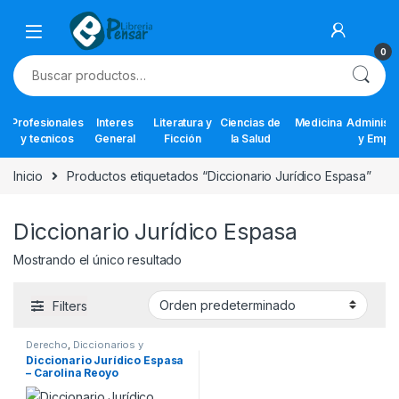
Skip to navigation
Skip to content
0
Buscar por:
Profesionales
Interes
Literatura y
Ciencias de
Medicina
Administr
y tecnicos
General
Ficción
la Salud
y Empr
Inicio
Productos etiquetados “Diccionario Jurídico Espasa”
Diccionario Jurídico Espasa
Mostrando el único resultado
Filters
Derecho
,
Diccionarios y
Enciclopedias
,
Interes General
,
Diccionario Jurídico Espasa
Profesionales y tecnicos
– Carolina Reoyo