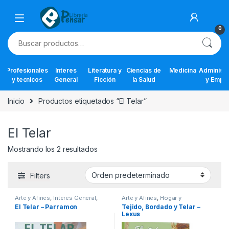
Skip to navigation
Skip to content
0
Buscar por:
Profesionales
Interes
Literatura y
Ciencias de
Medicina
Administr
y tecnicos
General
Ficción
la Salud
y Empr
Inicio
Productos etiquetados “El Telar”
El Telar
Mostrando los 2 resultados
Filters
Arte y Afines
,
Interes General
,
Arte y Afines
,
Hogar y
Temas Varios
Manualidades
,
Interes General
,
El Telar – Parramon
Tejido, Bordado y Telar –
Ocio y Tiempo Libre
Lexus