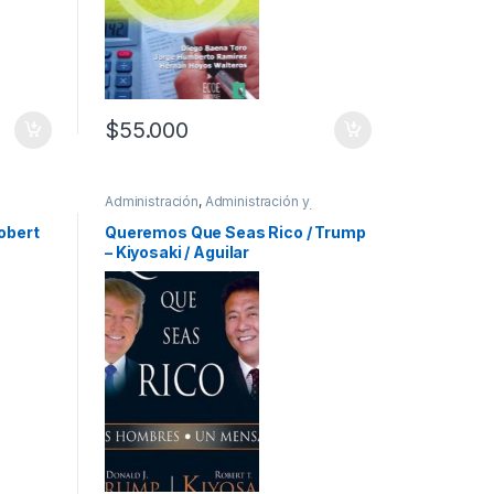
$
55.000
Administración
,
Administración y
n
,
Best
Empresa
,
Autoayuda y Superación
,
Best
es
Seller
,
Interes General
,
Negocios e
obert
Queremos Que Seas Rico / Trump
Innovación
,
Profesionales y tecnicos
– Kiyosaki / Aguilar