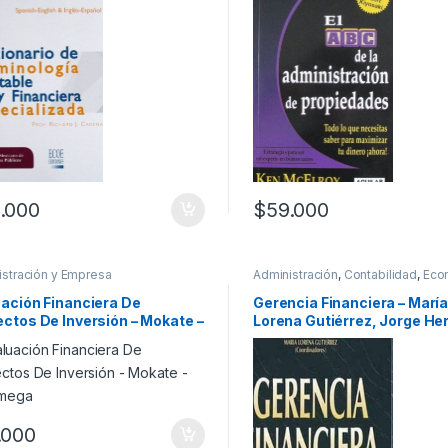
.000
$
59.000
istración y Empresa
Administración
,
Contabilidad
,
Eco
Finanzas
,
Gerencia y Recursos
,
N
e Innovación
ación Financiera De
Gerencia Financiera – Marí
ctos De Inversión – Mokate –
Lorena Gutiérrez, Jorge He
omega
Cárdenas – Tercer Mundo
Editores
.000