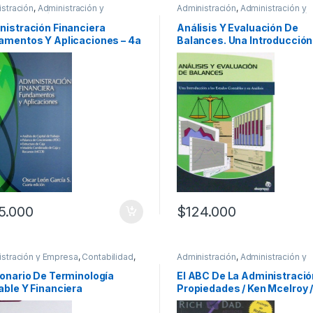
stración
,
Administración y
Administración
,
Administración y
sa
,
Economía y Finanzas
,
Empresa
,
Contabilidad
,
Economía
ionales y tecnicos
Finanzas
,
Profesionales y tecnico
nistración Financiera
Análisis Y Evaluación De
amentos Y Aplicaciones – 4a
Balances. Una Introducción
ón / Oscar León García
Estados Contables Y Sus An
5.000
$
124.000
istración y Empresa
,
Contabilidad
,
Administración
,
Administración y
narios y Enciclopedias
,
Economía y
Empresa
,
Negocios e Innovación
,
zas
,
Interes General
,
Profesionales y
Profesionales y tecnicos
ionario De Terminología
El ABC De La Administració
cos
ble Y Financiera
Propiedades / Ken Mcelroy 
ializada – Ecoe
Aguilar