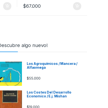
$
67.000
Descubre algo nuevo!
Los Agroquímicos / Mancera /
Alfaomega
$
55.000
Los Costes Del Desarrollo
Economico / E.j. Mishan
$
19.000