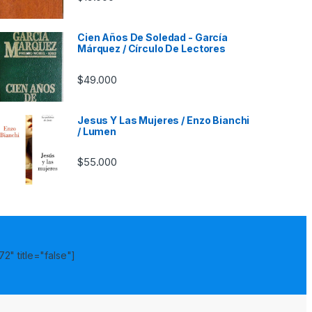
Cien Años De Soledad - García
Márquez / Círculo De Lectores
$
49.000
Jesus Y Las Mujeres / Enzo Bianchi
/ Lumen
$
55.000
2" title="false"]