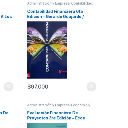
Administración y Empresa
,
Contabilidad
,
 y
Economía y Finanzas
,
Profesionales y
s
tecnicos
Contabilidad Financiera 6ta
 A Los
Edición – Gerardo Guajardo /
álisis
McGraw Hill
$
97.000
Administración y Empresa
,
Economía y
Finanzas
,
Profesionales y tecnicos
n De
Evaluación Financiera De
/
Proyectos 3ra Edición – Ecoe