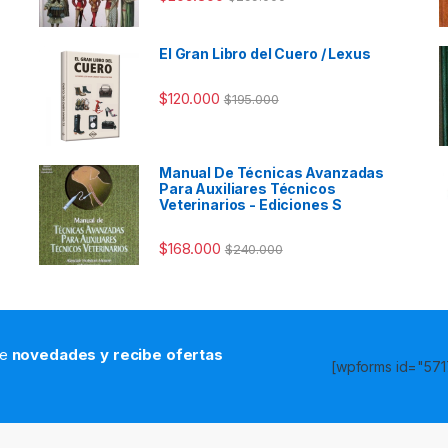
El Gran Libro del Cuero / Lexus
$
120.000
$
195.000
Manual De Técnicas Avanzadas
Para Auxiliares Técnicos
Veterinarios - Ediciones S
$
168.000
$
240.000
de
novedades y recibe ofertas
[wpforms id="5717
s