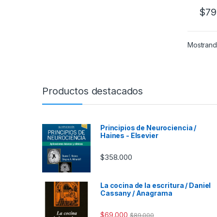
$
79
Mostrando
Productos destacados
Principios de Neurociencia /
Haines - Elsevier
$
358.000
La cocina de la escritura / Daniel
Cassany / Anagrama
$
69.000
$
89.000