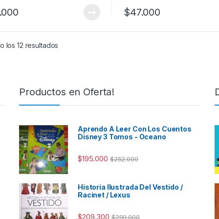
.000
$
47.000
 los 12 resultados
Productos en Oferta!
Aprendo A Leer Con Los Cuentos
Disney 3 Tomos - Oceano
$
195.000
$
252.000
Historia Ilustrada Del Vestido /
Racinet / Lexus
$
209.300
$
299.000