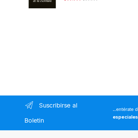
Suscribirse al
...entérate 
especiale
Boletin