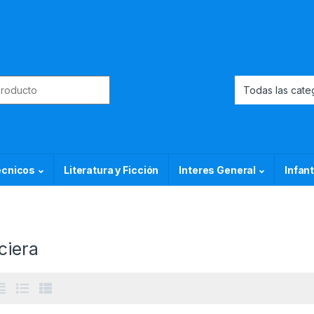
or:
ecnicos
Literatura y Ficción
Interes General
Infant
ciera