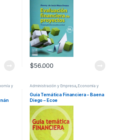
$
56.000
nomía y
Administración y Empresa
,
Economía y
egocios
Finanzas
,
Profesionales y tecnicos
a
Guía Temática Financiera – Baena
rnán
Diego – Ecoe