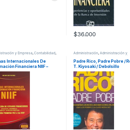
$
36.000
istración y Empresa
,
Contabilidad
,
Administración
,
Administración y
ionales y tecnicos
Empresa
,
Autoayuda y Superació
Seller
,
Economía y Finanzas
,
Inter
as Internacionales De
Padre Rico, Padre Pobre / R
General
,
Profesionales y tecnicos
mación Financiera NIIF –
T. Kiyosaki / Debolsillo
a Legislacion