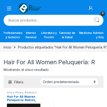
Skip to navigation
Skip to content
0
Buscar por:
Profesionales
Interes
Literatura y
Ciencias de
Medicina
Administr
y tecnicos
General
Ficción
la Salud
y Empr
Inicio
Productos etiquetados “Hair For All Women Peluquería: R
Hair For All Women Peluquería: R
Mostrando el único resultado
Filters
Arte y Afines
,
Belleza y
Cosmetología
,
Interes General
,
Hair For All Women
Ofertas
,
Temas Varios
Peluquería: Rubios,
Castaños, Rojizos – Lexus