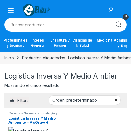
Skip to navigation
Skip to content
0
Buscar por:
Profesionales
Interes
Literatura y
Ciencias de
Medicina
Administr
y tecnicos
General
Ficción
la Salud
y Empr
Inicio
Productos etiquetados “Logística Inversa Y Medio Ambie
Logística Inversa Y Medio Ambien
Mostrando el único resultado
Filters
Ciencias Naturales
,
Ecología y
Medioambiente
,
Ingeniería
,
Logística Inversa Y Medio
Ingeniería Ambiental
,
Ambiente – McGraw Hill
Profesionales y tecnicos