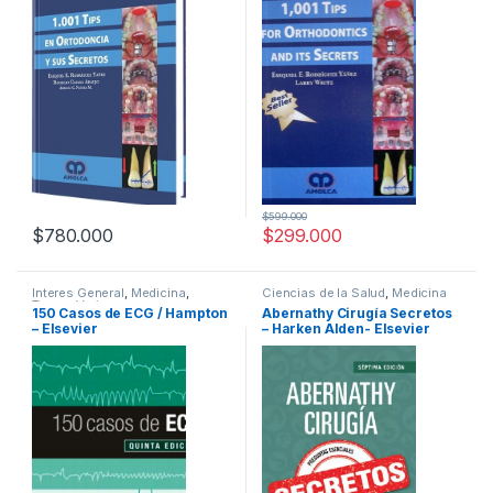
$
599.000
$
780.000
$
299.000
Interes General
,
Medicina
,
Ciencias de la Salud
,
Medicina
Temas Varios
150 Casos de ECG / Hampton
Abernathy Cirugía Secretos
– Elsevier
– Harken Alden- Elsevier