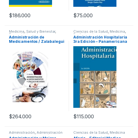
$
186.000
$
75.000
Medicina
,
Salud y Bienestar
,
Ciencias de la Salud
,
Medicina
,
Temas Varios
Profesionales y tecnicos
Administración de
Administración Hospitalaria
Medicamentos / Zalabalegui
3ra Edición – Panamericana
/ Elsevier
$
264.000
$
115.000
Administración
,
Administración
Ciencias de la Salud
,
Medicina
en Salud
,
Administración y