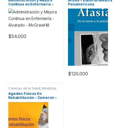
Administración y Mejora
Afasia – Editorial Medica
Empresa
,
Ciencias de la Salud
,
Continua en Enfermería –
Panamericana
Enfermería
,
Profesionales y
tecnicos
Alvarado – McGrawHill
$
54.000
$
120.000
Ciencias de la Salud
,
Medicina
Agentes Físicos En
Rehabilitación – Cameron –
Elsevier