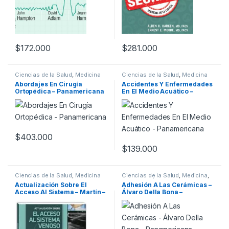
$
172.000
$
281.000
Ciencias de la Salud
,
Medicina
Ciencias de la Salud
,
Medicina
Abordajes En Cirugía
Accidentes Y Enfermedades
Ortopédica – Panamericana
En El Medio Acuático –
Panamericana
$
403.000
$
139.000
Ciencias de la Salud
,
Medicina
Ciencias de la Salud
,
Medicina
,
Odontología
Actualización Sobre El
Adhesión A Las Cerámicas –
Acceso Al Sistema – Martín –
Álvaro Della Bona –
Ergon
Panamericana