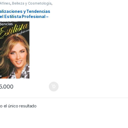
 Afines
,
Belleza y Cosmetología
,
s General
,
Ofertas
,
Salud y
tar
alizaciones y Tendencias
el Estilista Profesional –
s
5.000
 el único resultado