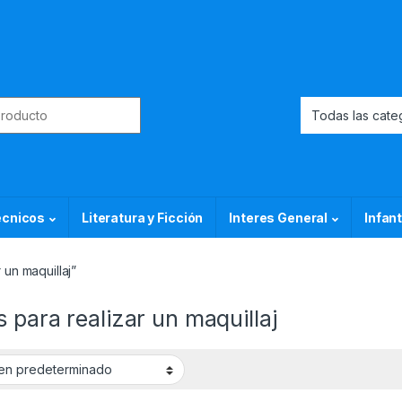
or:
ecnicos
Literatura y Ficción
Interes General
Infant
 un maquillaj”
 para realizar un maquillaj