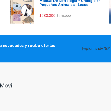
Manual De Nefrología Y Urología En
Pequeños Animales - Lexus
$
280.000
$
345.000
de
novedades y recibe ofertas
[wpforms id="5717
s
Movil