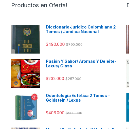
Productos en Oferta!
Diccionario Juridico Colombiano 2
Tomos / Juridica Nacional
$
490.000
$
790.000
Pasión Y Sabor/ Aromas Y Deleite-
Lexus/ Clasa
$
232.000
$
257.000
Odontología Estética 2 Tomos -
Goldstein / Lexus
$
406.000
$
580.000