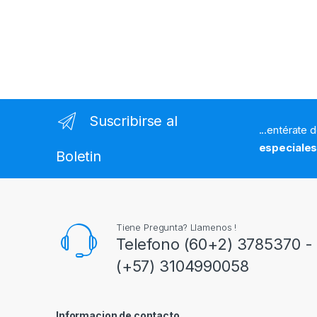
Suscribirse al
...entérate 
especiale
Boletin
Tiene Pregunta? Llamenos !
Telefono (60+2) 3785370 - 
(+57) 3104990058
Informacion de contacto