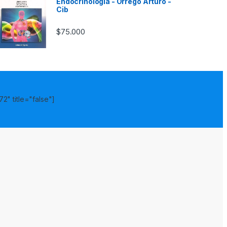
Endocrinologia - Orrego Arturo -
Cib
$
75.000
2" title="false"]