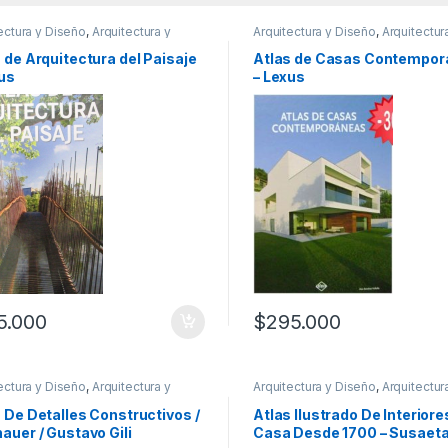
ectura y Diseño
,
Arquitectura y
Arquitectura y Diseño
,
Arquitectur
ismo
,
Arte y Afines
,
Decoración
,
Urbanismo
,
Arte y Afines
,
Interes 
ación y Muebles
,
Diseño
,
Interes
Ofertas
,
Profesionales y tecnicos
 de Arquitectura del Paisaje
Atlas de Casas Contempo
al
,
Ofertas
,
Profesionales y
xus
– Lexus
cos
5.000
$
295.000
ectura y Diseño
,
Arquitectura y
Arquitectura y Diseño
,
Arquitectur
ismo
,
Decoración
,
Diseño
,
Urbanismo
,
Diseño
,
Ofertas
ionales y tecnicos
 De Detalles Constructivos /
Atlas Ilustrado De Interiore
auer / Gustavo Gili
Casa Desde 1700 – Susaet