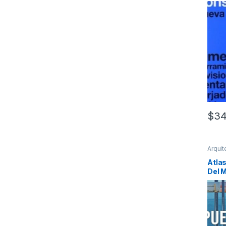
$
34
Arquit
Urban
Atlas
Del 