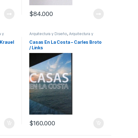
$
84.000
a y
Arquitectura y Diseño
,
Arquitectura y
 y
Urbanismo
,
Decoración
,
Diseño
,
Profesionales y tecnicos
Krauel
Casas En La Costa – Carles Broto
/ Links
$
160.000