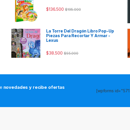
$
136.500
$
195.000
La Torre Del Dragón Libro Pop-Up
Piezas Para Recortar Y Armar -
Lexus
$
38.500
$
55.000
de
novedades y recibe ofertas
[wpforms id="5717
s