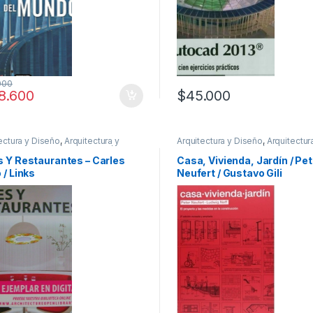
000
8.600
$
45.000
ectura y Diseño
,
Arquitectura y
Arquitectura y Diseño
,
Arquitectur
ismo
,
Decoración
,
Decoración y
Urbanismo
,
Decoración
,
Diseño
es
,
Diseño
,
Interes General
,
s Y Restaurantes – Carles
Casa, Vivienda, Jardín / Pet
ionales y tecnicos
 / Links
Neufert / Gustavo Gili