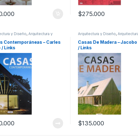
0.000
$
275.000
ectura y Diseño
,
Arquitectura y
Arquitectura y Diseño
,
Arquitectur
ismo
,
Decoración
,
Diseño
,
Urbanismo
,
Diseño
,
Profesionales
ionales y tecnicos
tecnicos
s Contemporáneas – Carles
Casas De Madera – Jacobo 
 / Links
/ Links
0.000
$
135.000