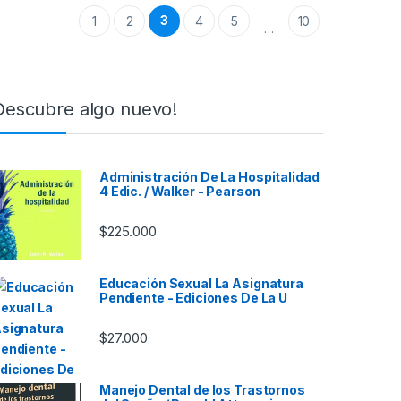
3
1
2
4
5
10
…
Descubre algo nuevo!
Administración De La Hospitalidad
4 Edic. / Walker - Pearson
$
225.000
Educación Sexual La Asignatura
Pendiente - Ediciones De La U
$
27.000
Manejo Dental de los Trastornos