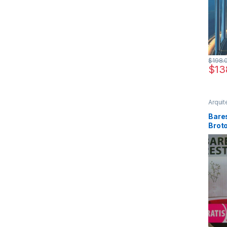
$
198.
$
13
Arquit
Urban
Muebl
Bare
Profes
Broto