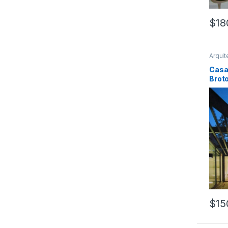
$
18
Arquit
Urban
Profes
Casa
Broto
$
15