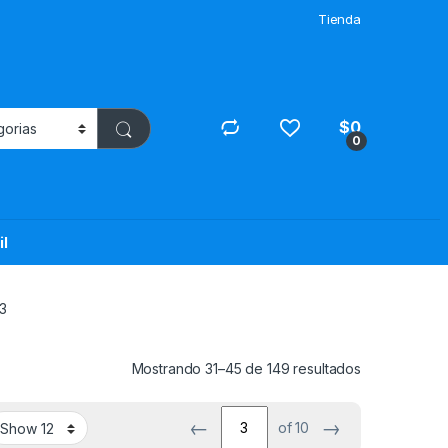
Tienda
$
0
0
il
3
Mostrando 31–45 de 149 resultados
←
→
of 10