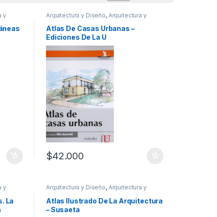
a y
Arquitectura y Diseño
,
Arquitectura y
General
,
Urbanismo
,
Profesionales y tecnicos
ráneas
Atlas De Casas Urbanas –
Ediciones De La U
$
42.000
a y
Arquitectura y Diseño
,
Arquitectura y
Urbanismo
,
Decoración
,
Diseño
,
Ofertas
,
Profesionales y tecnicos
s. La
Atlas Ilustrado De La Arquitectura
a
– Susaeta