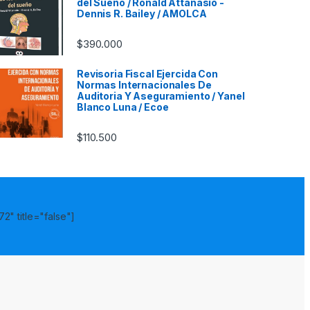
del Sueño / Ronald Attanasio -
Dennis R. Bailey / AMOLCA
$
390.000
Revisoria Fiscal Ejercida Con
Normas Internacionales De
Auditoria Y Aseguramiento / Yanel
Blanco Luna / Ecoe
$
110.500
2" title="false"]