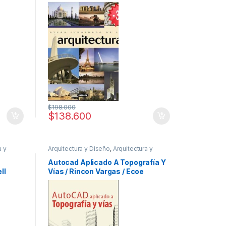
$
198.000
$
138.600
a y
Arquitectura y Diseño
,
Arquitectura y
ca y
Urbanismo
,
Informática
,
Informática y
Civil
,
Tecnología
,
Ingeniería
,
Ingeniería Civil
,
Autocad Aplicado A Topografía Y
tecnicos
Interes General
,
Profesionales y tecnicos
ll
Vías / Rincon Vargas / Ecoe