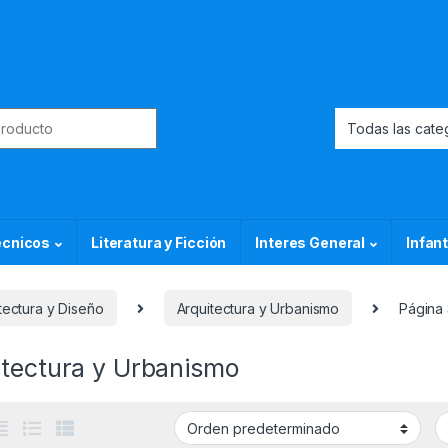
or:
ecnicos
Literatura y Ficción
Interes General
Infant
tectura y Diseño
Arquitectura y Urbanismo
Página 
itectura y Urbanismo