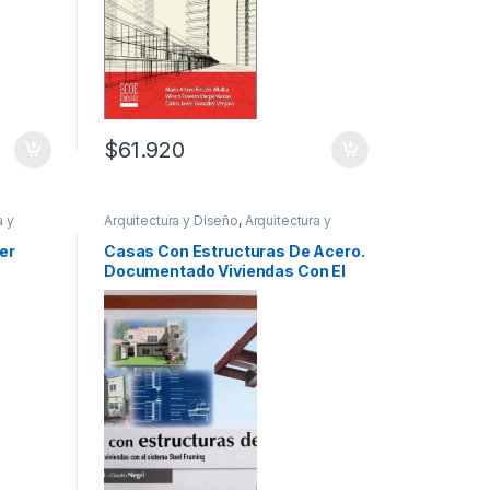
$
61.920
a y
Arquitectura y Diseño
,
Arquitectura y
Urbanismo
,
Profesionales y tecnicos
er
Casas Con Estructuras De Acero.
Documentado Viviendas Con El
Sistema Steel Framing –
Ediciones De La U