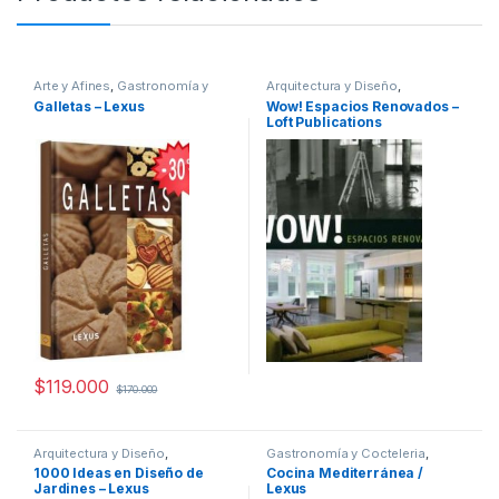
Arte y Afines
,
Gastronomía y
Arquitectura y Diseño
,
Cocteleria
,
Hogar y
Arquitectura y Urbanismo
,
Arte y
Galletas – Lexus
Wow! Espacios Renovados –
Manualidades
,
Interes General
,
Afines
,
Decoración
,
Decoración
Loft Publications
Ocio y Tiempo Libre
,
Ofertas
,
y Muebles
,
Diseño
,
Interes
Temas Varios
General
,
Profesionales y
tecnicos
$
119.000
$
170.000
Arquitectura y Diseño
,
Gastronomía y Cocteleria
,
Arquitectura y Urbanismo
,
Arte y
Hogar y Manualidades
,
Interes
1000 Ideas en Diseño de
Cocina Mediterránea /
Afines
,
Botánica
,
Decoración
,
General
,
Ofertas
Jardines – Lexus
Lexus
Decoración y Muebles
,
Diseño
,