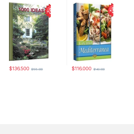
Ecología y Medioambiente
,
Hogar y Manualidades
,
Interes
General
,
Ofertas
,
Profesionales
y tecnicos
,
Temas Varios
$
136.500
$
116.000
$
195.000
$
140.000