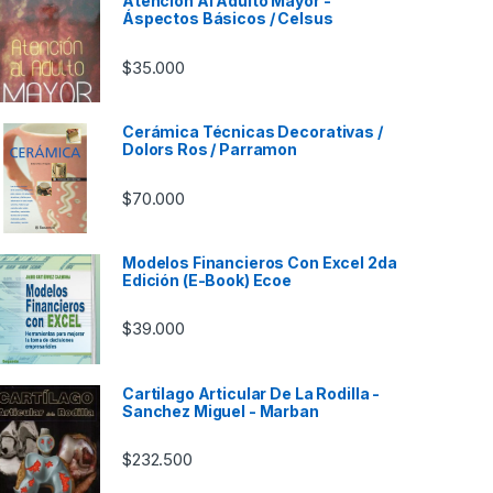
Atención Al Adulto Mayor -
Áspectos Básicos / Celsus
$
35.000
Cerámica Técnicas Decorativas /
Dolors Ros / Parramon
$
70.000
Modelos Financieros Con Excel 2da
Edición (E-Book) Ecoe
$
39.000
Cartilago Articular De La Rodilla -
Sanchez Miguel - Marban
$
232.500