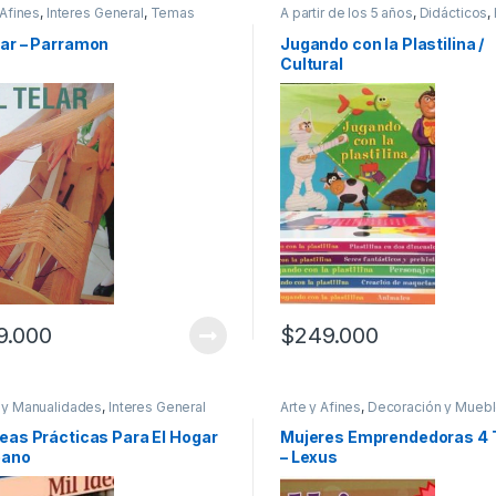
 Afines
,
Interes General
,
Temas
A partir de los 5 años
,
Didácticos
,
Manualidades
,
Ilustradores
,
Inter
General
,
Ocio y Tiempo Libre
,
Pad
lar – Parramon
Jugando con la Plastilina /
Hijos
,
Pasatiempos
Cultural
9.000
$
249.000
 y Manualidades
,
Interes General
Arte y Afines
,
Decoración y Mueb
Hogar y Manualidades
,
Interes Ge
Ocio y Tiempo Libre
,
Ofertas
,
Te
deas Prácticas Para El Hogar
Mujeres Emprendedoras 4
Varios
eano
– Lexus