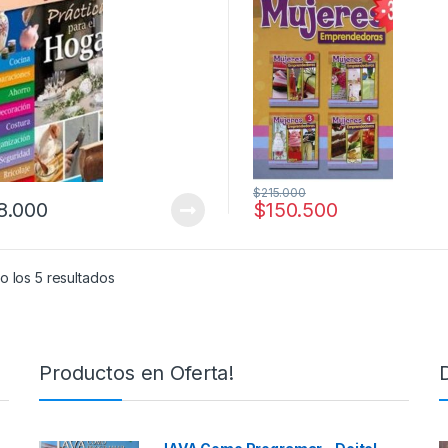
$
215.000
8.000
$
150.500
 los 5 resultados
Productos en Oferta!