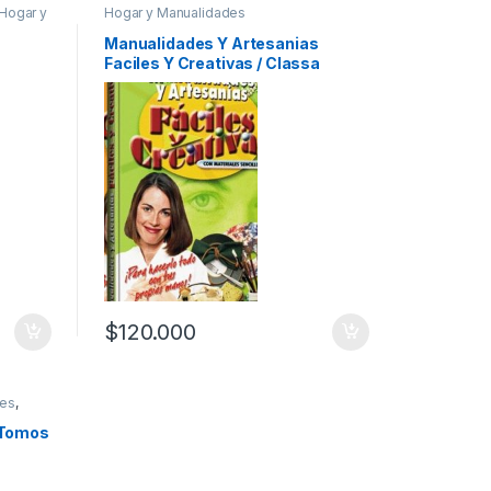
Hogar y
Hogar y Manualidades
es
res e
Manualidades Y Artesanias
Faciles Y Creativas / Classa
$
120.000
les
,
neral
,
mas
 Tomos