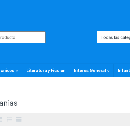
or:
ecnicos
Literatura y Ficción
Interes General
Infant
anias