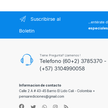
Suscribirse al
...entérate 
especiale
Boletin
Tiene Pregunta? Llamenos !
Telefono (60+2) 3785370 - 
(+57) 3104990058
Informacion de contacto
Calle 2 A # 43-45 Barrio El Lido Cali - Colombia +
pensarediciones@gmail.com