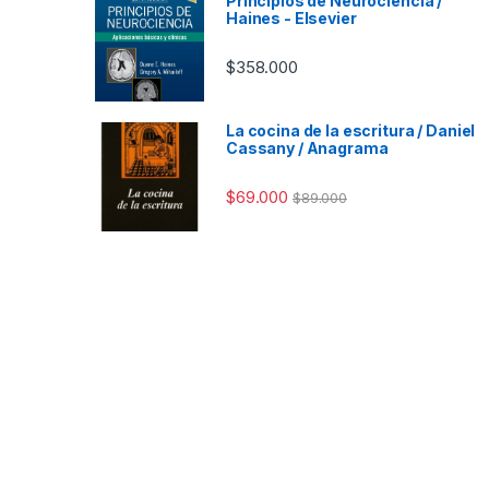
Principios de Neurociencia /
Haines - Elsevier
$
358.000
La cocina de la escritura / Daniel
Cassany / Anagrama
$
69.000
$
89.000