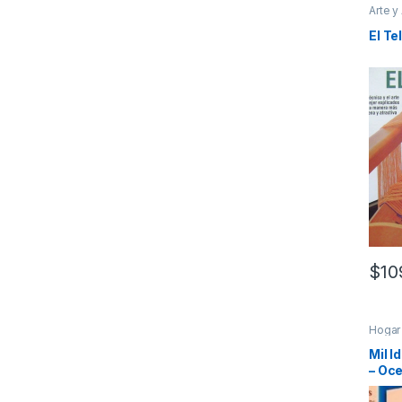
Arte y
Varios
El Te
$
10
Hogar
Mil I
– Oc