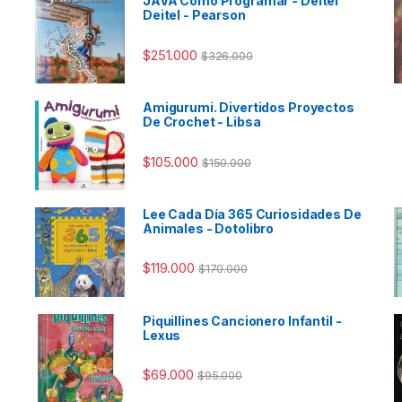
JAVA Como Programar - Deitel
Deitel - Pearson
$
251.000
$
326.000
Amigurumi. Divertidos Proyectos
De Crochet - Libsa
$
105.000
$
150.000
Lee Cada Día 365 Curiosidades De
Animales - Dotolibro
$
119.000
$
170.000
Piquillines Cancionero Infantil -
Lexus
$
69.000
$
95.000