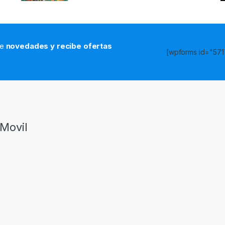
de
novedades y recibe ofertas
[wpforms id="5717
s
Movil