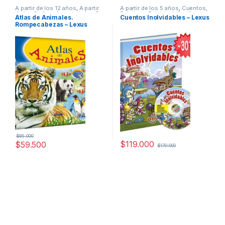
A partir de los 12 años
,
A partir
A partir de los 5 años
,
Cuentos,
de los 3 años
,
A partir de los 5
Fabulas y Relatos
,
Infantil
,
Atlas de Animales.
Cuentos Inolvidables – Lexus
años
,
A partir de los 7 años
,
A
Ofertas
Rompecabezas – Lexus
partir de los 9 años
,
Cultura
Para Niños
,
Didácticos
,
Infantil
,
Pasatiempos
$
85.000
$
119.000
$
59.500
$
170.000