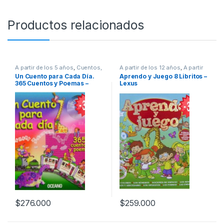
Productos relacionados
A partir de los 5 años
,
Cuentos,
A partir de los 12 años
,
A partir
Fabulas y Relatos
,
Infantil
,
de los 3 años
,
A partir de los 5
Un Cuento para Cada Día.
Aprendo y Juego 8 Libritos –
Ofertas
años
,
A partir de los 7 años
,
A
365 Cuentos y Poemas –
Lexus
partir de los 9 años
,
Animados
,
Cultura Para Niños
,
Didácticos
,
Oceano
Infantil
,
Ofertas
,
Pasatiempos
$
276.000
$
259.000