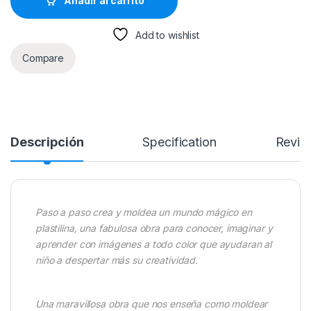
Añadir al carrito
Add to wishlist
Compare
Descripción
Specification
Revie
Paso a paso crea y moldea un mundo mágico en
plastilina, una fabulosa obra para conocer, imaginar y
aprender con imágenes a todo color que ayudaran al
niño a despertar más su creatividad.
Una maravillosa obra que nos enseña como moldear