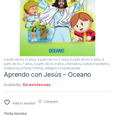
A partir de los 12 años
,
A partir de los 3 años
,
A partir de los 5 años
,
A
partir de los 7 años
,
A partir de los 9 años
,
Animados
,
Cultura Para Niños
,
Didácticos
,
Infantil
,
Ofertas
,
Religión y Espiritualidad
Aprendo con Jesús – Oceano
Availability:
Sin existencias
Compare
Add to wishlist
Ficha tecnica