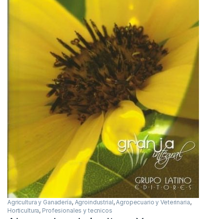
Agricultura y Ganadería
,
Agroindustrial
,
Agropecuario y Veterinaria
,
Horticultura
,
Profesionales y tecnicos