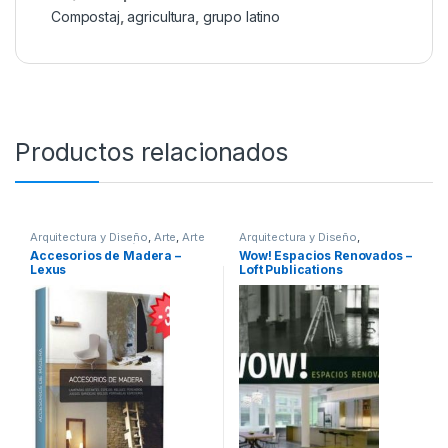
Compostaj
,
agricultura
,
grupo latino
Productos relacionados
Arquitectura y Diseño
,
Arte
,
Arte
Arquitectura y Diseño
,
y Afines
,
Decoración y Muebles
,
Arquitectura y Urbanismo
,
Arte y
Accesorios de Madera –
Wow! Espacios Renovados –
Diseño
,
Interes General
,
Ofertas
,
Afines
,
Decoración
,
Decoración
Lexus
Loft Publications
Profesionales y tecnicos
y Muebles
,
Diseño
,
Interes
General
,
Profesionales y
tecnicos