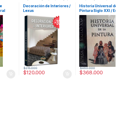
smo
,
Arte y
Afines
,
Decoración
,
Decoración
Profesionales y tecnico
ecoración
y Muebles
,
Diseño
,
Interes
de
Decoración de Interiores /
Historia Universal d
gar y
General
,
Ofertas
,
Profesionales
ral
Lexus
Pintura Siglo XXI / 
 General
,
y tecnicos
s y
s
$
215.000
$
460.000
$
120.000
$
368.000