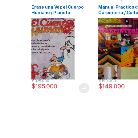
Ciencias Sociales
,
Cultura Para
Arquitectura y Urbani
Niños
,
Didácticos
,
Educación y
Afines
,
Decoración
,
D
Erase una Vez el Cuerpo
Manual Practico 
Pedagogía
,
Profesionales y
y Muebles
,
Diseño
,
Ho
Humano / Planeta
Carpinteria / Cultu
tecnicos
Manualidades
,
Interes
Ofertas
,
Profesionale
tecnicos
,
Temas Vario
$
325.000
$
190.000
$
195.000
$
149.000