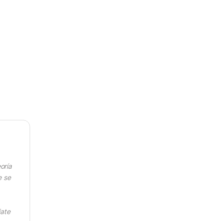
oría
e se
iate