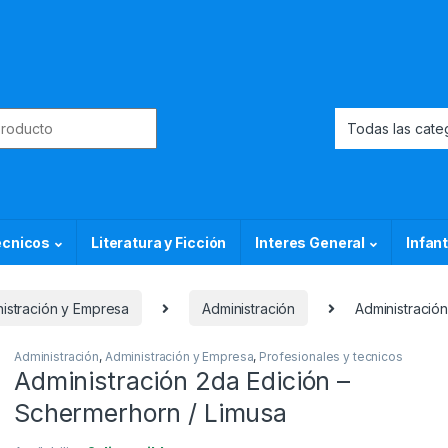
or:
ecnicos
Literatura y Ficción
Interes General
Infant
istración y Empresa
Administración
Administració
Administración
,
Administración y Empresa
,
Profesionales y tecnicos
Administración 2da Edición –
Schermerhorn / Limusa