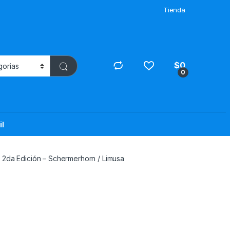
Tienda
$
0
0
il
n 2da Edición – Schermerhorn / Limusa