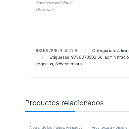
Conducta individual
Otros más
SKU:
9786070502156
Categorías:
Admini
Etiquetas:
9786070502156
,
administraci
negocios
,
Schermerhorn
Productos relacionados
A partir de los 7 años
,
Animados
,
Arquitectura y Diseño
,