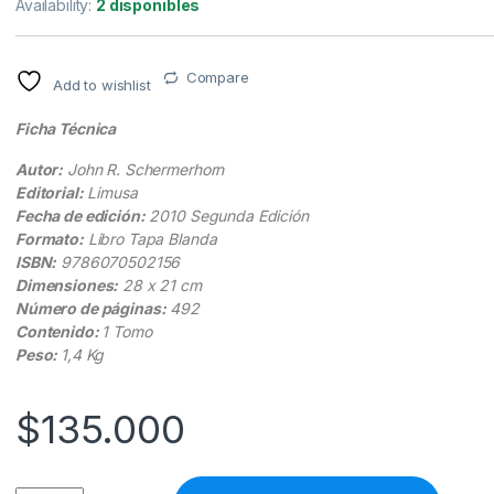
Availability:
2 disponibles
Compare
Add to wishlist
Ficha Técnica
Autor:
John R. Schermerhorn
Editorial:
Limusa
Fecha de edición:
2010 Segunda Edición
Formato:
Libro Tapa Blanda
ISBN:
9786070502156
Dimensiones:
28 x 21 cm
Número de páginas:
492
Contenido:
1 Tomo
Peso:
1,4 Kg
$
135.000