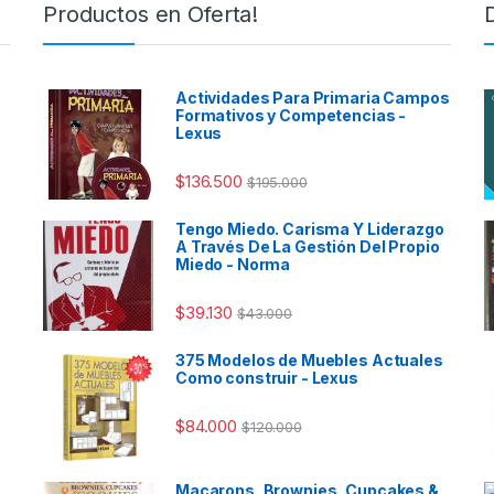
Productos en Oferta!
Actividades Para Primaria Campos
Formativos y Competencias -
Lexus
$
136.500
$
195.000
Tengo Miedo. Carisma Y Liderazgo
A Través De La Gestión Del Propio
Miedo - Norma
$
39.130
$
43.000
375 Modelos de Muebles Actuales
Como construir - Lexus
$
84.000
$
120.000
Macarons, Brownies, Cupcakes &