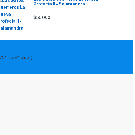
Profecía II - Salamandra
$
56.000
2" title="false"]