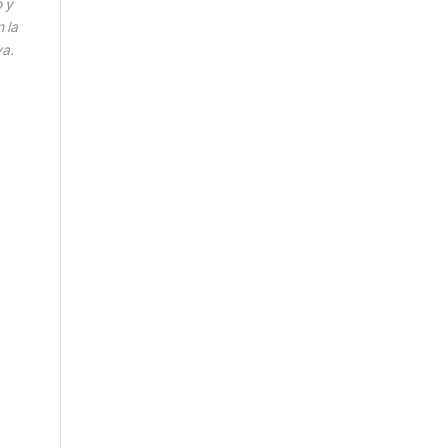
o y
 la
va.