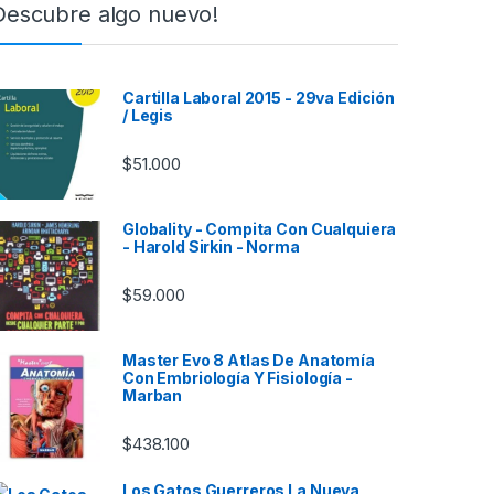
Descubre algo nuevo!
Cartilla Laboral 2015 - 29va Edición
/ Legis
$
51.000
Globality - Compita Con Cualquiera
- Harold Sirkin - Norma
$
59.000
Master Evo 8 Atlas De Anatomía
Con Embriología Y Fisiología -
Marban
$
438.100
Los Gatos Guerreros La Nueva