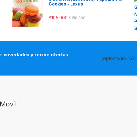
Cookies - Lexus
$
105.000
$
150.000
de
novedades y recibe ofertas
[wpforms id="5717
s
Movil