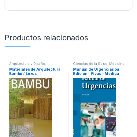
Productos relacionados
Arquitectura y Diseño
,
Ciencias de la Salud
,
Medicina
,
Arquitectura y Urbanismo
,
Arte y
Profesionales y tecnicos
Materiales de Arquitectura
Manual de Urgencias 5a
Afines
,
Decoración
,
Decoración
Bambú / Lexus
Edición – Rivas – Medica
y Muebles
,
Diseño
,
Interes
General
,
Ofertas
,
Profesionales
Panamericana
y tecnicos