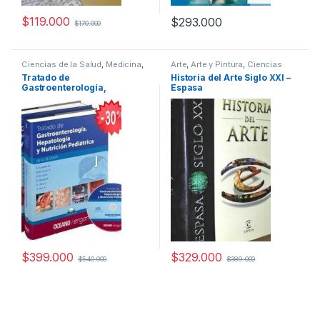
$
119.000
$
293.000
$
170.000
Ciencias de la Salud
,
Medicina
,
Arte
,
Arte y Pintura
,
Ciencias
Ofertas
,
Pediatría
,
Sociales
,
Dibujo y Escultura
,
Tratado de
Historia del Arte Siglo XXI –
Profesionales y tecnicos
Historia
,
Historia del Arte
,
Gastroenterología,
Espasa
Profesionales y tecnicos
Hepatología y Nutrición
Pediátrica 2 Tomos –
Oceano
$
399.000
$
329.000
$
540.000
$
389.000