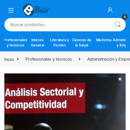
Skip to navigation
Skip to content
0
Buscar por:
Profesionales
Interes
Literatura y
Ciencias de
Medicina
Administr
y tecnicos
General
Ficción
la Salud
y Empr
Inicio
Profesionales y tecnicos
Administración y Empr