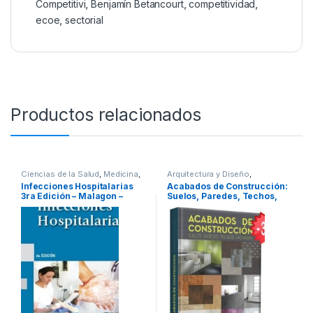
Competitivi
,
Benjamín Betancourt
,
competitividad
,
ecoe
,
sectorial
Productos relacionados
Ciencias de la Salud
,
Medicina
,
Arquitectura y Diseño
,
Profesionales y tecnicos
Arquitectura y Urbanismo
,
Infecciones Hospitalarias
Acabados de Construcción:
Decoración
,
Diseño
,
Ofertas
,
3ra Edición – Malagon –
Suelos, Paredes, Techos,
Profesionales y tecnicos
Panamericana
fachadas / Lexus