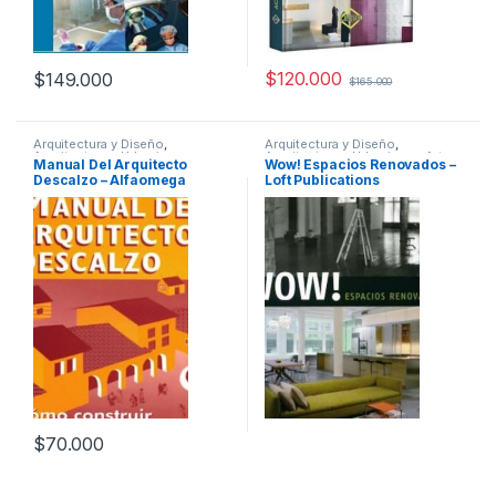
$
120.000
$
149.000
$
165.000
Arquitectura y Diseño
,
Arquitectura y Diseño
,
Arquitectura y Urbanismo
,
Arquitectura y Urbanismo
,
Arte y
Manual Del Arquitecto
Wow! Espacios Renovados –
Diseño
,
Profesionales y
Afines
,
Decoración
,
Decoración
Descalzo – Alfaomega
Loft Publications
tecnicos
y Muebles
,
Diseño
,
Interes
General
,
Profesionales y
tecnicos
$
70.000