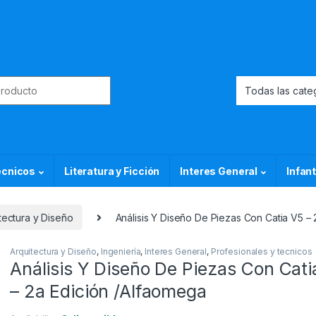
or:
ecnicos
Literatura y Ficción
Interes General
Infant
tectura y Diseño
Análisis Y Diseño De Piezas Con Catia V5 –
Arquitectura y Diseño
,
Ingeniería
,
Interes General
,
Profesionales y tecnicos
Análisis Y Diseño De Piezas Con Cati
– 2a Edición /Alfaomega