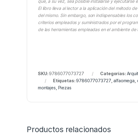
que, a su vez, sea posible instalarse y ejecutarse
El libro lleva al lector a la aplicación del método
del mismo. Sin embargo, son indispensables los c
criterios empleados y suministrados por el progra
de las herramientas empleadas en el ambiente de t
SKU:
9786077073727
Categorías:
Arqui
Etiquetas:
9786077073727
,
alfaomega
,
montajes
,
Piezas
Productos relacionados