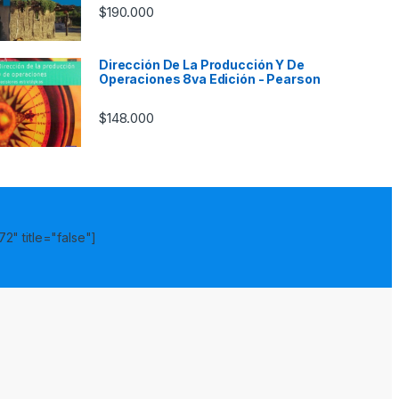
$
190.000
Dirección De La Producción Y De
Operaciones 8va Edición - Pearson
$
148.000
2" title="false"]