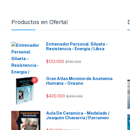
Productos en Oferta!
Entrenador Personal. Silueta -
Resistencia - Energía / Libsa
$
133.000
$
190.000
Gran Atlas Mcminn de Anatomía
Humana - Oceano
$
420.000
$
600.000
Aula De Ceramica - Modelado /
Joaquim Chavarria / Parramon