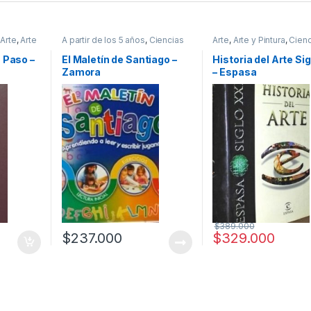
,
Arte
,
Arte
A partir de los 5 años
,
Ciencias
Arte
,
Arte y Pintura
,
Cienc
,
Sociales
,
Cultura Para Niños
,
Sociales
,
Dibujo y Escult
ón y
Educación y Pedagogía
,
Infantil
,
Historia
,
Historia del Arte
a Paso –
El Maletín de Santiago –
Historia del Arte Si
ultura
,
Interes General
,
Padres e Hijos
,
Profesionales y tecnico
Zamora
– Espasa
alidades
,
Profesionales y tecnicos
léctrica
,
y Tiempo
 tecnicos
,
$
389.000
$
237.000
$
329.000