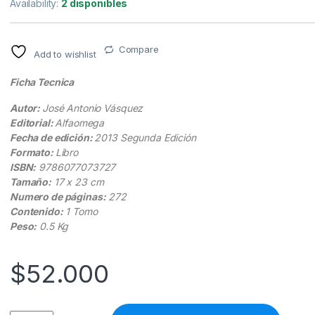
Availability:
2 disponibles
Compare
Add to wishlist
Ficha Tecnica
Autor:
José Antonio Vásquez
Editorial:
Alfaomega
Fecha de edición:
2013 Segunda Edición
Formato:
Libro
ISBN:
9786077073727
Tamaño:
17 x 23 cm
Numero de páginas:
272
Contenido:
1 Tomo
Peso:
0.5 Kg
$
52.000