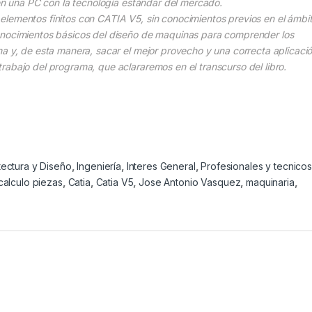
 en una PC con la tecnología estándar del mercado.
 de elementos finitos con CATIA V5, sin conocimientos previos en el ámbi
onocimientos básicos del diseño de maquinas para comprender los
ma y, de esta manera, sacar el mejor provecho y una correcta aplicaci
rabajo del programa, que aclararemos en el transcurso del libro.
tectura y Diseño
,
Ingeniería
,
Interes General
,
Profesionales y tecnicos
calculo piezas
,
Catia
,
Catia V5
,
Jose Antonio Vasquez
,
maquinaria
,