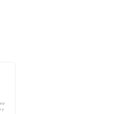
mega quantity
)
ara
o y