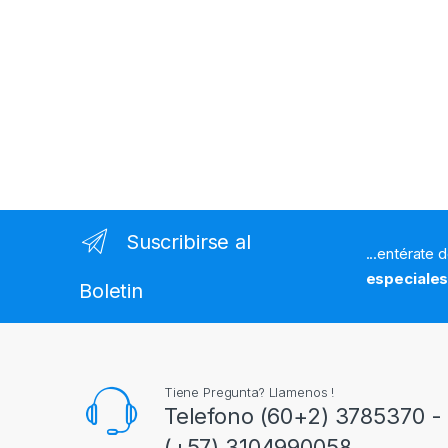
Suscribirse al
...entérate 
especiale
Boletin
Tiene Pregunta? Llamenos !
Telefono (60+2) 3785370 - 
(+57) 3104990058