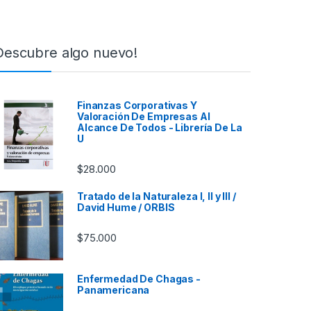
Descubre algo nuevo!
Finanzas Corporativas Y
Valoración De Empresas Al
Alcance De Todos - Librería De La
U
$
28.000
Tratado de la Naturaleza I, II y III /
David Hume / ORBIS
$
75.000
Enfermedad De Chagas -
Panamericana