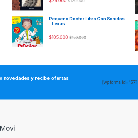
$
79.000
$
129.000
Pequeño Doctor Libro Con Sonidos
- Lexus
$
105.000
$
150.000
de
novedades y recibe ofertas
[wpforms id="5717
s
Movil