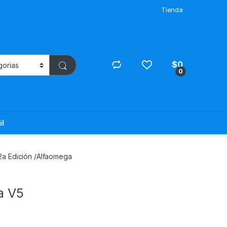
Tienda
$
0
0
il
 2a Edición /Alfaomega
a V5