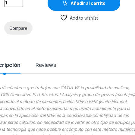
Análisis Y Diseño De Piezas Con Catia V5 - 2a Edición /Alfao
Añadir al carrito
Add to wishlist
Compare
cripción
Reviews
os diseñadores que trabajan con CATIA V5 la posibilidad de analizar,
 GPS Generative Part Structural Analysis y grupo de piezas (montajes
leando el método de elementos finitos MEF o FEM (Finite Element
ha convertido en el método estándar más usado actualmente para la
mas en la aplicación del MEF es la considerable complejidad de los
ar estos cálculos, sin necesidad de invertir en otro tipo de equipos p
e la tecnología que hace posible el cómputo con este método numéric