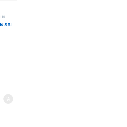
ias
ura
,
,
glo XXI
s