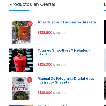
Productos en Oferta!
Atlas Ilustrado Del Barro - Susaeta
$
138.600
$
198.000
Yogures Smoothies Y Helados -
Lexus
$
105.000
$
150.000
Manual De Fotografía Digital Atlas
Ilustrado- Susaeta
$
138.600
$
198.000