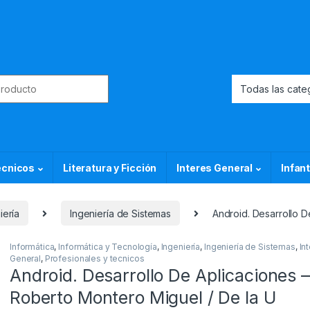
or:
ecnicos
Literatura y Ficción
Interes General
Infant
iería
Ingeniería de Sistemas
Android. Desarrollo D
Informática
,
Informática y Tecnología
,
Ingeniería
,
Ingeniería de Sistemas
,
In
General
,
Profesionales y tecnicos
Android. Desarrollo De Aplicaciones –
Roberto Montero Miguel / De la U