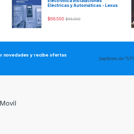
Electrónica Instalaciones
Eléctricas y Automáticas - Lexus
$
66.500
$
95.000
de
novedades y recibe ofertas
[wpforms id="5717
s
Movil