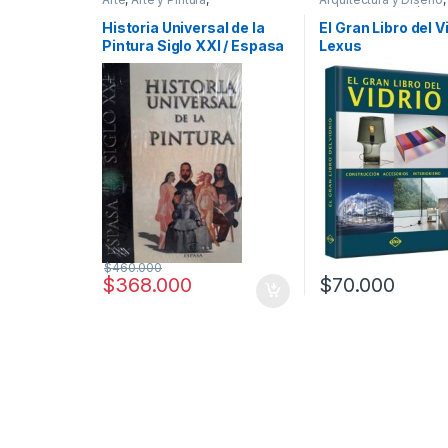
Profesionales y tecnicos
Afines
,
Decoración
,
D
y Muebles
,
Diseño
,
Ho
Historia Universal de la
El Gran Libro del Vi
Manualidades
,
Oferta
Pintura Siglo XXI / Espasa
Lexus
Profesionales y tecni
Temas Varios
$
460.000
$
368.000
$
70.000