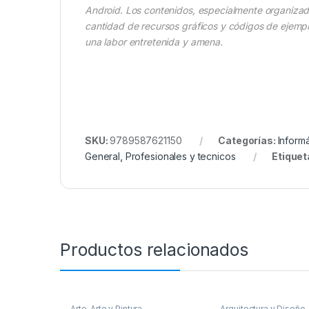
Android. Los contenidos, especialmente organizado
cantidad de recursos gráficos y códigos de ejemplo
una labor entretenida y amena.
SKU:
9789587621150
Categorías:
Informá
General
,
Profesionales y tecnicos
Etiquet
Productos relacionados
Arte
,
Arte y Pintura
,
Arquitectura y Diseño