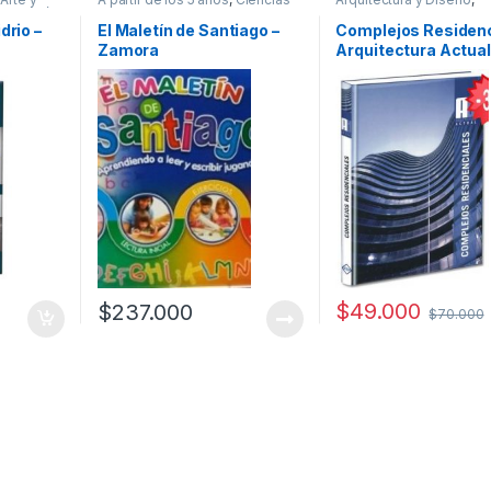
ecoración
Sociales
,
Cultura Para Niños
,
Arquitectura y Urbanism
gar y
Educación y Pedagogía
,
Infantil
,
Decoración
,
Diseño
,
Ofe
drio –
El Maletín de Santiago –
Complejos Residenc
s
,
Interes General
,
Padres e Hijos
,
Profesionales y tecnico
Zamora
Arquitectura Actual
cos
,
Profesionales y tecnicos
Lexus
$
49.000
$
237.000
$
70.000