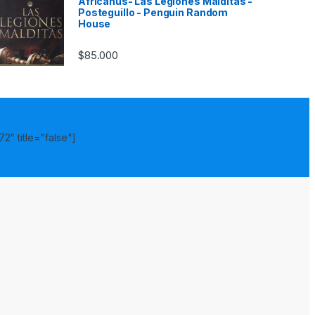
Africanus- Las Legiones Malditas -
Posteguillo - Penguin Random
House
$
85.000
2" title="false"]