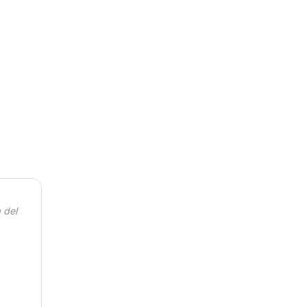
/ De la U quantity
 del