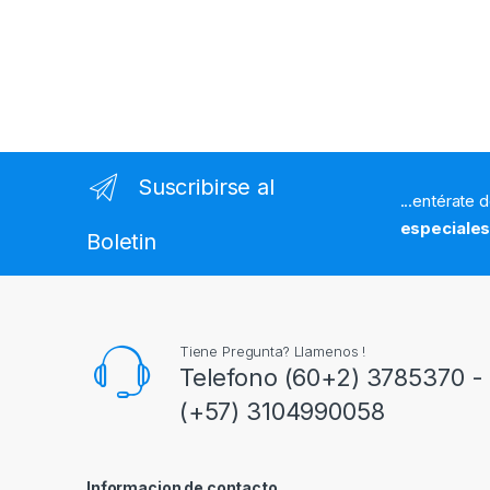
Suscribirse al
...entérate 
especiale
Boletin
Tiene Pregunta? Llamenos !
Telefono (60+2) 3785370 - 
(+57) 3104990058
Informacion de contacto