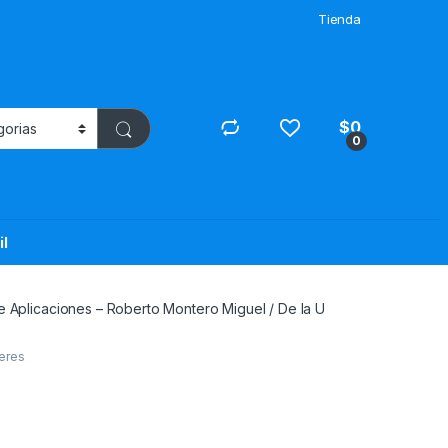
Tienda
$
0
0
il
e Aplicaciones – Roberto Montero Miguel / De la U
teres