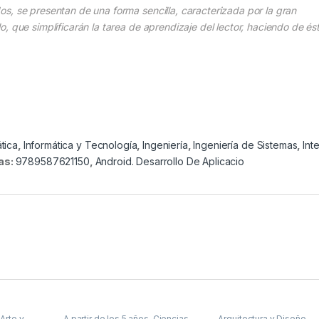
s, se presentan de una forma sencilla, caracterizada por la gran
, que simplificarán la tarea de aprendizaje del lector, haciendo de és
tica
,
Informática y Tecnología
,
Ingeniería
,
Ingeniería de Sistemas
,
Int
as:
9789587621150
,
Android. Desarrollo De Aplicacio
,
Arte y
A partir de los 5 años
,
Ciencias
Arquitectura y Diseño
,