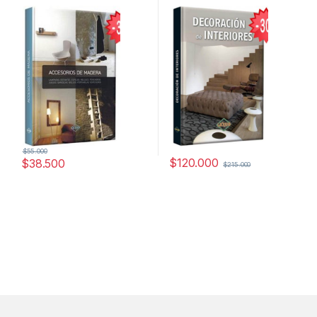
y tecnicos
$
55.000
$
120.000
$
38.500
$
215.000