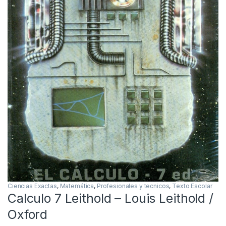
Ciencias Exactas
,
Matemática
,
Profesionales y tecnicos
,
Texto Escolar
Calculo 7 Leithold – Louis Leithold /
Oxford