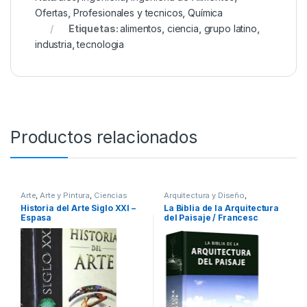
Ofertas
,
Profesionales y tecnicos
,
Química
Etiquetas:
alimentos
,
ciencia
,
grupo latino
,
industria
,
tecnologia
Productos relacionados
Arte
,
Arte y Pintura
,
Ciencias
Arquitectura y Diseño
,
Sociales
,
Dibujo y Escultura
,
Arquitectura y Urbanismo
,
Arte y
Historia del Arte Siglo XXI –
La Biblia de la Arquitectura
Historia
,
Historia del Arte
,
Afines
,
Decoración
,
Decoración
Espasa
del Paisaje / Francesc
Profesionales y tecnicos
y Muebles
,
Diseño
,
Interes
General
,
Ofertas
,
Profesionales
Zamora Mola – Julio Fajardo
y tecnicos
/ Lexus