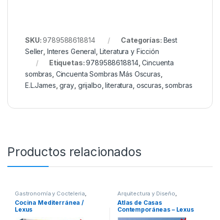
SKU:
9789588618814
Categorías:
Best
Seller
,
Interes General
,
Literatura y Ficción
Etiquetas:
9789588618814
,
Cincuenta
sombras
,
Cincuenta Sombras Más Oscuras
,
E.L.James
,
gray
,
grijalbo
,
literatura
,
oscuras
,
sombras
Productos relacionados
Gastronomía y Cocteleria
,
Arquitectura y Diseño
,
Hogar y Manualidades
,
Interes
Arquitectura y Urbanismo
,
Arte y
Cocina Mediterránea /
Atlas de Casas
General
,
Ofertas
Afines
,
Interes General
,
Ofertas
,
Lexus
Contemporáneas – Lexus
Profesionales y tecnicos