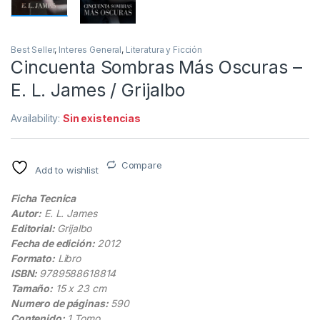
Best Seller
,
Interes General
,
Literatura y Ficción
Cincuenta Sombras Más Oscuras –
E. L. James / Grijalbo
Availability:
Sin existencias
Compare
Add to wishlist
Ficha Tecnica
Autor:
E. L. James
Editorial:
Grijalbo
Fecha de edición:
2012
Formato:
Libro
ISBN:
9789588618814
Tamaño:
15 x 23 cm
Numero de páginas:
590
Contenido:
1 Tomo