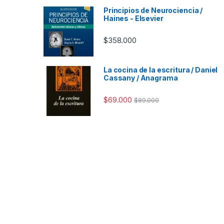
Principios de Neurociencia /
Haines - Elsevier
$
358.000
La cocina de la escritura / Daniel
Cassany / Anagrama
$
69.000
$
89.000