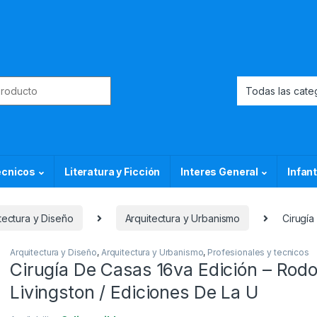
or:
ecnicos
Literatura y Ficción
Interes General
Infant
tectura y Diseño
Arquitectura y Urbanismo
Cirugía
Arquitectura y Diseño
,
Arquitectura y Urbanismo
,
Profesionales y tecnicos
Cirugía De Casas 16va Edición – Rodo
Livingston / Ediciones De La U