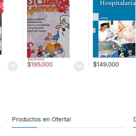
$
325.000
$
195.000
$
149.000
Productos en Oferta!