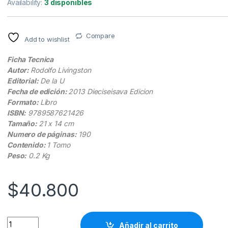
Availability:
3 disponibles
Compare
Add to wishlist
Ficha Tecnica
Autor:
Rodolfo Livingston
Editorial:
De la U
Fecha de edición:
2013 Dieciseisava Edicion
Formato:
Libro
ISBN:
9789587621426
Tamaño:
21 x 14 cm
Numero de páginas:
190
Contenido:
1 Tomo
Peso:
0.2 Kg
$
40.800
Cirugía De Casas 16va Edición - Rodolfo Livingston / Ediciones
Añadir al carrito