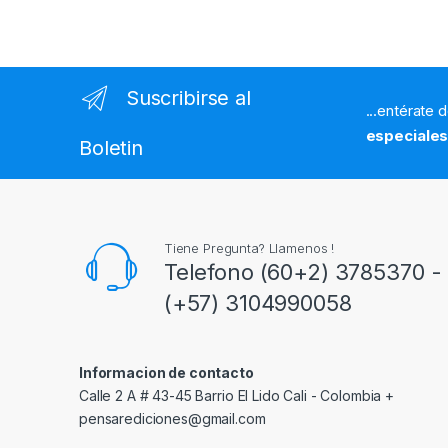
Suscribirse al
...entérate 
especiale
Boletin
Tiene Pregunta? Llamenos !
Telefono (60+2) 3785370 - 
(+57) 3104990058
Informacion de contacto
Calle 2 A # 43-45 Barrio El Lido Cali - Colombia +
pensarediciones@gmail.com