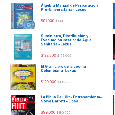
Álgebra Manual de Preparación
Pre-Universitaria - Lexus
$
91.000
$
130.000
Suministro, Distribución y
Evacuación Interior de Agua
Sanitaria - Lexus
$
122.500
$
175.000
El Gran Libro de la cocina
Colombiana- Lexus
$
120.000
$
195.000
La Biblia Del Hiit - Entrenamiento-
Steve Barrett - Libsa
$
99.000
$
180.000