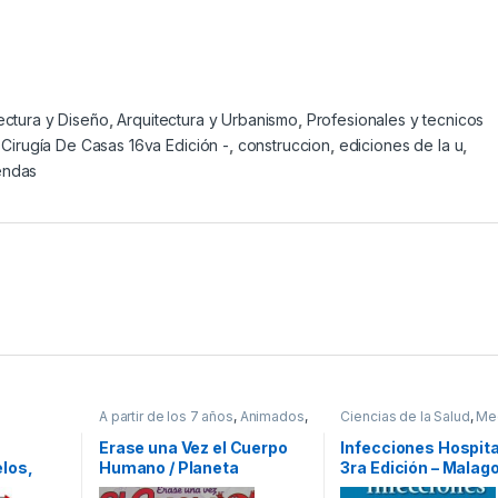
ectura y Diseño
,
Arquitectura y Urbanismo
,
Profesionales y tecnicos
,
Cirugía De Casas 16va Edición -
,
construccion
,
ediciones de la u
,
endas
A partir de los 7 años
,
Animados
,
Ciencias de la Salud
,
Me
smo
,
Ciencias Sociales
,
Cultura Para
Profesionales y tecnico
fertas
,
Niños
,
Didácticos
,
Educación y
Erase una Vez el Cuerpo
Infecciones Hospita
cos
Pedagogía
,
Profesionales y
los,
Humano / Planeta
3ra Edición – Malago
tecnicos
Panamericana