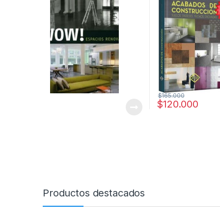
fachadas / Lexus
$
165.000
$
120.000
Productos destacados