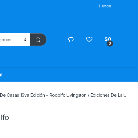
Tienda
$
0
0
il
 De Casas 16va Edición – Rodolfo Livingston / Ediciones De La U
lfo