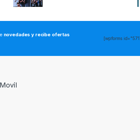
de
novedades y recibe ofertas
[wpforms id="5717
s
Movil