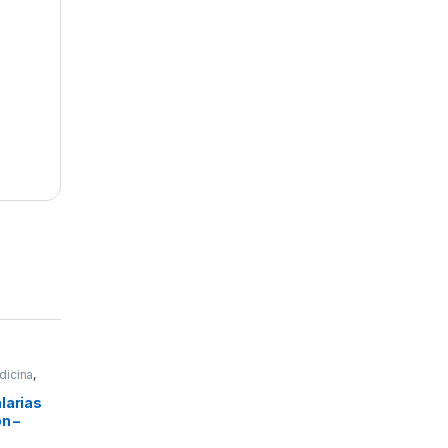
dicina
,
s
larias
n –