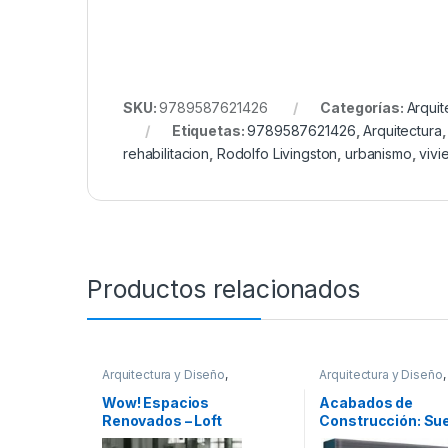
SKU:
9789587621426
Categorías:
Arquit
Etiquetas:
9789587621426
,
Arquitectura
rehabilitacion
,
Rodolfo Livingston
,
urbanismo
,
vivi
Productos relacionados
Arquitectura y Diseño
,
Arquitectura y Diseño
,
Arquitectura y Urbanismo
,
Arte y
Arquitectura y Urbani
Afines
,
Decoración
,
Decoración
Decoración
,
Diseño
,
O
Wow! Espacios
Acabados de
y Muebles
,
Diseño
,
Interes
Profesionales y tecni
Renovados – Loft
Construcción: Sue
General
,
Profesionales y
tecnicos
Publications
Paredes, Techos,