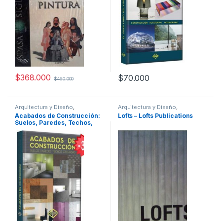
$
368.000
$
70.000
$
460.000
Arquitectura y Diseño
,
Arquitectura y Diseño
,
Arquitectura y Urbanismo
,
Arquitectura y Urbanismo
,
Arte y
Acabados de Construcción:
Lofts – Lofts Publications
Decoración
,
Diseño
,
Ofertas
,
Afines
,
Decoración
,
Decoración
Suelos, Paredes, Techos,
Profesionales y tecnicos
y Muebles
,
Diseño
,
Interes
General
,
Profesionales y
fachadas / Lexus
tecnicos