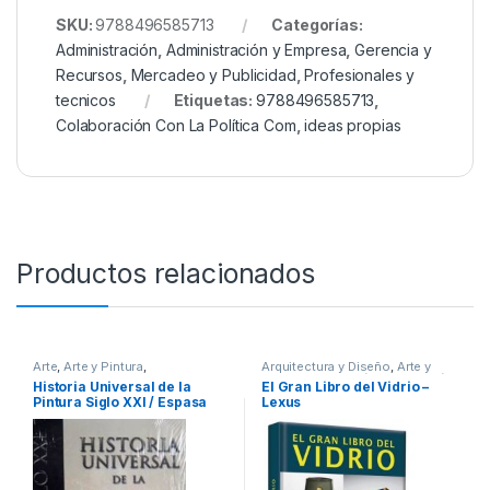
SKU:
9788496585713
Categorías:
Administración
,
Administración y Empresa
,
Gerencia y
Recursos
,
Mercadeo y Publicidad
,
Profesionales y
tecnicos
Etiquetas:
9788496585713
,
Colaboración Con La Política Com
,
ideas propias
Productos relacionados
Arte
,
Arte y Pintura
,
Arquitectura y Diseño
,
Arte y
Profesionales y tecnicos
Afines
,
Decoración
,
Decoración
Historia Universal de la
El Gran Libro del Vidrio –
y Muebles
,
Diseño
,
Hogar y
Pintura Siglo XXI / Espasa
Lexus
Manualidades
,
Ofertas
,
Profesionales y tecnicos
,
Temas Varios