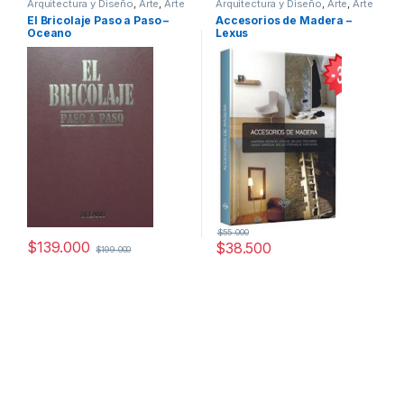
Arquitectura y Diseño
,
Arte
,
Arte
Arquitectura y Diseño
,
Arte
,
Arte
y Afines
,
Arte y Pintura
,
y Afines
,
Decoración y Muebles
,
El Bricolaje Paso a Paso –
Accesorios de Madera –
Decoración
,
Decoración y
Diseño
,
Interes General
,
Ofertas
,
Oceano
Lexus
Muebles
,
Dibujo y Escultura
,
Profesionales y tecnicos
Diseño
,
Hogar y Manualidades
,
Ingeniería
,
Ingeniería Eléctrica
,
Interes General
,
Ocio y Tiempo
Libre
,
Profesionales y tecnicos
,
Temas Varios
$
55.000
$
139.000
$
38.500
$
199.000