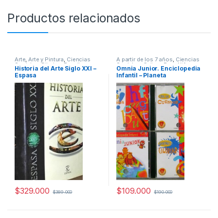
Productos relacionados
Arte
,
Arte y Pintura
,
Ciencias
A partir de los 7 años
,
Ciencias
Sociales
,
Dibujo y Escultura
,
Sociales
,
Cultura Para Niños
,
Historia del Arte Siglo XXI –
Omnia Junior. Enciclopedia
Historia
,
Historia del Arte
,
Diccionarios y Enciclopedias
,
Espasa
Infantil – Planeta
Profesionales y tecnicos
Didácticos
,
Educación y
Pedagogía
,
Infantil
,
Informática
,
Informática y Tecnología
,
Interes General
,
Profesionales y
tecnicos
$
329.000
$
109.000
$
389.000
$
190.000