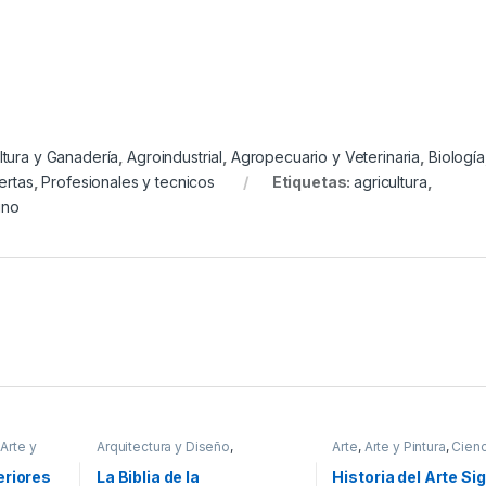
ltura y Ganadería
,
Agroindustrial
,
Agropecuario y Veterinaria
,
Biología
ertas
,
Profesionales y tecnicos
Etiquetas:
agricultura
,
ino
,
Arte y
Arquitectura y Diseño
,
Arte
,
Arte y Pintura
,
Cienc
s
,
Arquitectura y Urbanismo
,
Arte y
Sociales
,
Dibujo y Escult
cos
Afines
,
Decoración
,
Decoración
Historia
,
Historia del Arte
eriores
La Biblia de la
Historia del Arte Si
y Muebles
,
Diseño
,
Interes
Profesionales y tecnico