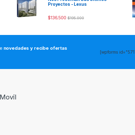
Proyectos - Lexus
$
136.500
$
195.000
de
novedades y recibe ofertas
[wpforms id="5717
s
Movil