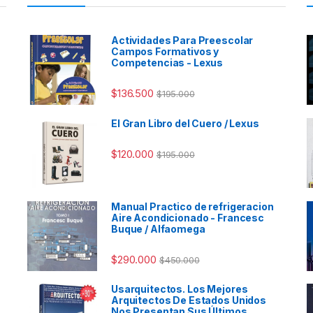
Actividades Para Preescolar
Campos Formativos y
Competencias - Lexus
$
136.500
$
195.000
El Gran Libro del Cuero / Lexus
$
120.000
$
195.000
Manual Practico de refrigeracion
Aire Acondicionado - Francesc
Buque / Alfaomega
$
290.000
$
450.000
Usarquitectos. Los Mejores
Arquitectos De Estados Unidos
Nos Presentan Sus Últimos