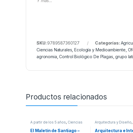
Y más…
SKU:
9789587360127
Categorías:
Agricu
Ciencias Naturales
,
Ecología y Medioambiente
,
Of
agronomia
,
Control Biológico De Plagas
,
grupo lat
Productos relacionados
A partir de los 5 años
,
Ciencias
Arquitectura y Diseño
Sociales
,
Cultura Para Niños
,
Afines
,
Diseño
,
Oferta
Educación y Pedagogía
,
Infantil
,
Profesionales y tecni
El Maletín de Santiago –
Arquitectura e Int
Interes General
,
Padres e Hijos
,