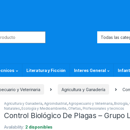
or:
ecnicos
Literatura y Ficción
Interes General
Infant
ecuario y Veterinaria
Agricultura y Ganadería
Con
Agricultura y Ganadería
,
Agroindustrial
,
Agropecuario y Veterinaria
,
Biología
,
Naturales
,
Ecología y Medioambiente
,
Ofertas
,
Profesionales y tecnicos
Control Biológico De Plagas – Grupo 
Availability:
2 disponibles