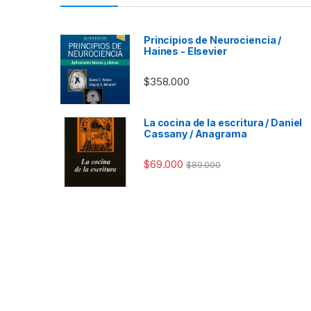
Principios de Neurociencia /
Haines - Elsevier
$
358.000
La cocina de la escritura / Daniel
Cassany / Anagrama
$
69.000
$
89.000