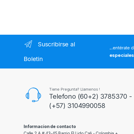
Suscribirse al
...entérate 
especiale
Boletin
Tiene Pregunta? Llamenos !
Telefono (60+2) 3785370 - 
(+57) 3104990058
Informacion de contacto
Calle 2 A # 43-45 Barrio El Lido Cali - Colombia +