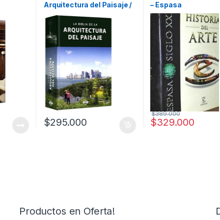
Arquitectura del Paisaje /
– Espasa
General
,
Ofertas
,
Profesionales
y tecnicos
Francesc Zamora Mola –
Julio Fajardo / Lexus
$
389.000
$
295.000
$
329.000
Productos en Oferta!