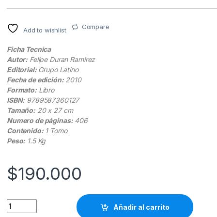
Compare
Add to wishlist
Ficha Tecnica
Autor:
Felipe Duran Ramirez
Editorial:
Grupo Latino
Fecha de edición:
2010
Formato:
Libro
ISBN:
9789587360127
Tamaño:
20 x 27 cm
Numero de páginas:
406
Contenido:
1 Tomo
Peso:
1.5 Kg
$
190.000
Control Biológico De Plagas - Grupo Latino quantity
Añadir al carrito