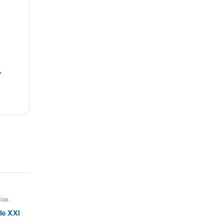
,
ias
ura
,
,
glo XXI
s