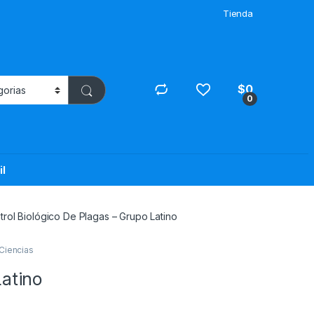
Tienda
$
0
0
il
trol Biológico De Plagas – Grupo Latino
Ciencias
Latino