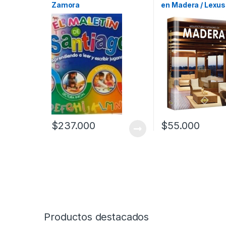
Zamora
en Madera / Lexus
Profesionales y tecnicos
$
237.000
$
55.000
Productos destacados