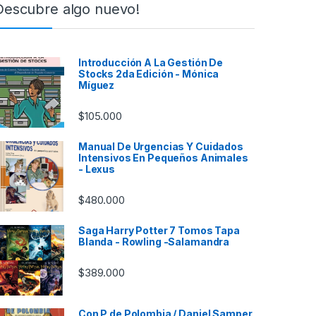
Descubre algo nuevo!
Introducción A La Gestión De
Stocks 2da Edición - Mónica
Míguez
$
105.000
Manual De Urgencias Y Cuidados
Intensivos En Pequeños Animales
- Lexus
$
480.000
Saga Harry Potter 7 Tomos Tapa
Blanda - Rowling -Salamandra
$
389.000
Con P de Polombia / Daniel Samper