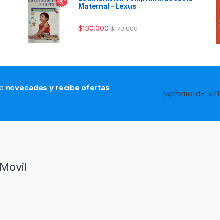
Maternal - Lexus
$
130.000
$
170.000
de
novedades y recibe ofertas
[wpforms id="5717
s
Movil