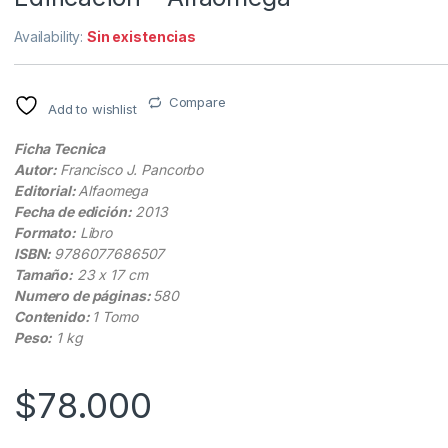
Availability:
Sin existencias
Compare
Add to wishlist
Ficha Tecnica
Autor:
Francisco J. Pancorbo
Editorial:
Alfaomega
Fecha de edición:
2013
Formato:
Libro
ISBN:
9786077686507
Tamaño:
23 x 17 cm
Numero de páginas:
580
Contenido:
1 Tomo
Peso:
1 kg
$
78.000