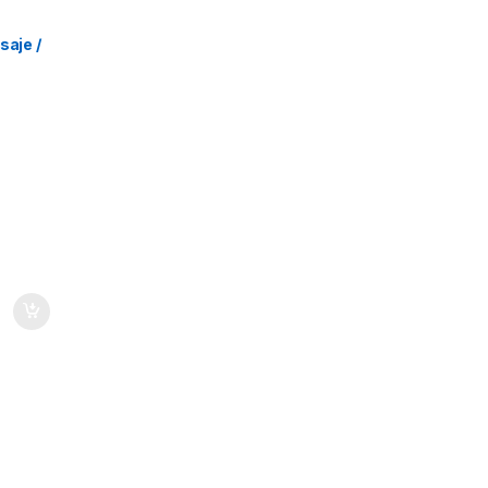
o
,
Arte y
oración
res
saje /
ionales
la –
s