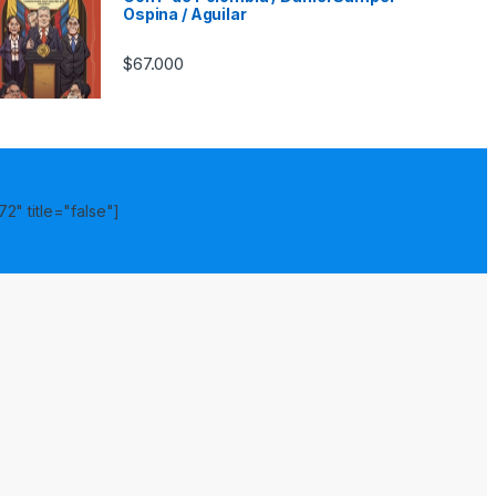
Ospina / Aguilar
$
67.000
2" title="false"]