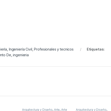
iería
,
Ingeniería Civil
,
Profesionales y tecnicos
Etiquetas:
ento De
,
ingenieria
Arquitectura y Diseño
,
Arte
,
Arte
Arquitectura y Diseño
,