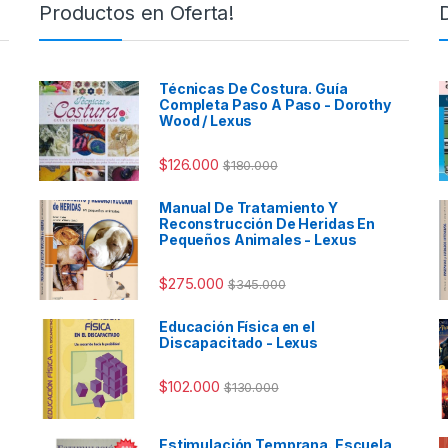
Productos en Oferta!
Técnicas De Costura. Guía
Completa Paso A Paso - Dorothy
Wood / Lexus
$
126.000
$
180.000
Manual De Tratamiento Y
Reconstrucción De Heridas En
Pequeños Animales - Lexus
$
275.000
$
345.000
Educación Física en el
Discapacitado - Lexus
$
102.000
$
130.000
Estimulación Temprana. Escuela