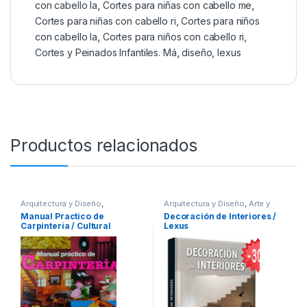
con cabello la
,
Cortes para niñas con cabello me
,
Cortes para niñas con cabello ri
,
Cortes para niños
con cabello la
,
Cortes para niños con cabello ri
,
Cortes y Peinados Infantiles. Má
,
diseño
,
lexus
Productos relacionados
Arquitectura y Diseño
,
Arquitectura y Diseño
,
Arte y
Arquitectura y Urbanismo
,
Arte y
Afines
,
Decoración
,
Decoración
Manual Practico de
Decoración de Interiores /
Afines
,
Decoración
,
Decoración
y Muebles
,
Diseño
,
Interes
Carpinteria / Cultural
Lexus
y Muebles
,
Diseño
,
Hogar y
General
,
Ofertas
,
Profesionales
Manualidades
,
Interes General
,
y tecnicos
Ofertas
,
Profesionales y
tecnicos
,
Temas Varios