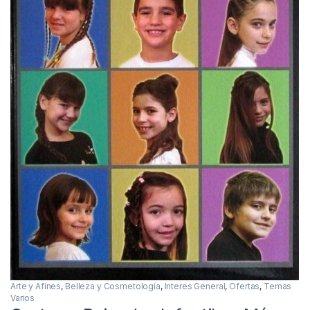
Arte y Afines
,
Belleza y Cosmetología
,
Interes General
,
Ofertas
,
Temas
Varios