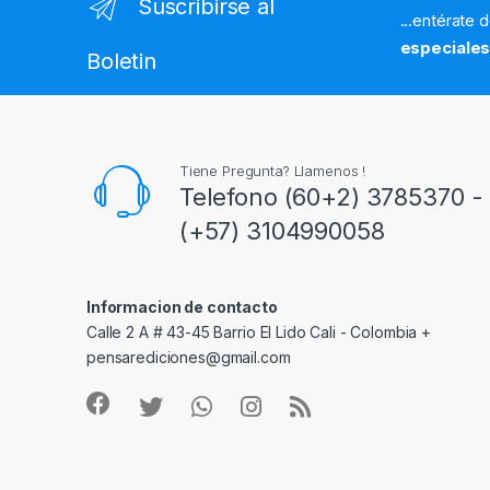
Suscribirse al
...entérate 
especiale
Boletin
Tiene Pregunta? Llamenos !
Telefono (60+2) 3785370 - 
(+57) 3104990058
Informacion de contacto
Calle 2 A # 43-45 Barrio El Lido Cali - Colombia +
pensarediciones@gmail.com