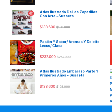
Atlas Ilustrado De Las Zapatillas
Con Arte - Susaeta
$
138.600
$
198.000
Pasión Y Sabor/ Aromas Y Deleite-
Lexus/ Clasa
$
232.000
$
257.000
Atlas Ilustrado Embarazo Parto Y
Primeros Años - Susaeta
$
138.600
$
198.000