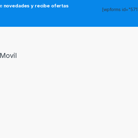
de
novedades y recibe ofertas
[wpforms id="5717
s
Movil