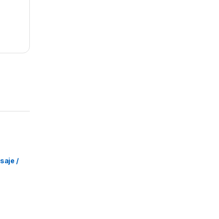
o
,
Arte y
oración
res
saje /
ionales
la –
s