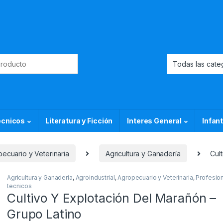
or:
ecnicos
Literatura y Ficción
Interes General
Infant
ecuario y Veterinaria
Agricultura y Ganadería
Cul
Agricultura y Ganadería
,
Agroindustrial
,
Agropecuario y Veterinaria
,
Profesion
tecnicos
Cultivo Y Explotación Del Marañón –
Grupo Latino