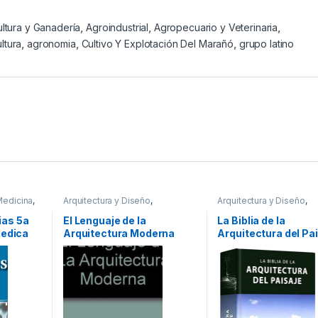
ultura y Ganadería
,
Agroindustrial
,
Agropecuario y Veterinaria
,
ltura
,
agronomia
,
Cultivo Y Explotación Del Marañó
,
grupo latino
Medicina
,
Arquitectura y Diseño
,
Arquitectura y Diseño
,
cos
Arquitectura y Urbanismo
,
Arquitectura y Urbanism
Diseño
,
Profesionales y
Afines
,
Decoración
,
Dec
ias 5a
El Lenguaje de la
La Biblia de la
tecnicos
y Muebles
,
Diseño
,
Inte
Medica
Arquitectura Moderna
Arquitectura del Pai
General
,
Ofertas
,
Profes
y tecnicos
Francesc Zamora Mo
Julio Fajardo / Lexu