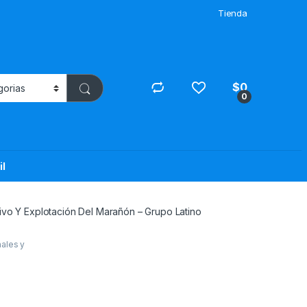
Tienda
$
0
0
il
tivo Y Explotación Del Marañón – Grupo Latino
ales y