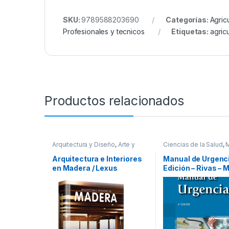
SKU:
9789588203690
Categorías:
Agric
Profesionales y tecnicos
Etiquetas:
agricu
Productos relacionados
Arquitectura y Diseño
,
Arte y
Ciencias de la Salud
,
Afines
,
Diseño
,
Ofertas
,
Profesionales y tecni
Profesionales y tecnicos
Arquitectura e Interiores
Manual de Urgenc
en Madera / Lexus
Edición – Rivas – 
Panamericana