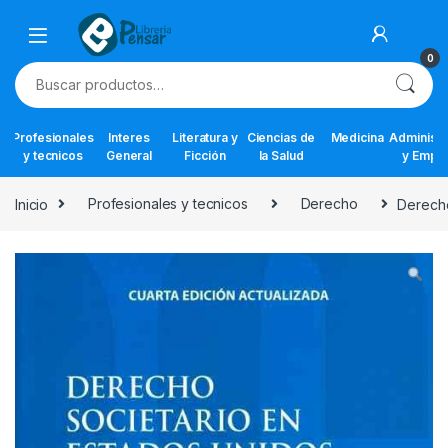
Skip to navigation
Skip to content
0
Buscar por:
Profesionales
Interes
Literatura y
Ciencias de
Medicina
Administr
y tecnicos
General
Ficción
la Salud
y Empr
Inicio
Profesionales y tecnicos
Derecho
Derecho