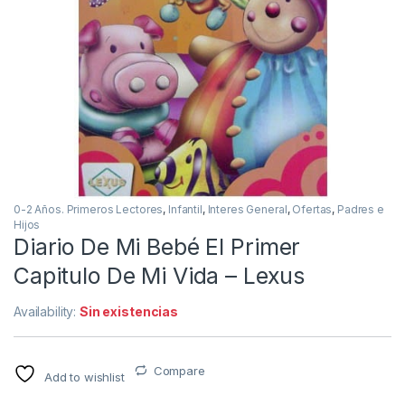
0-2 Años. Primeros Lectores
,
Infantil
,
Interes General
,
Ofertas
,
Padres e
Hijos
Diario De Mi Bebé El Primer
Capitulo De Mi Vida – Lexus
Availability:
Sin existencias
Compare
Add to wishlist