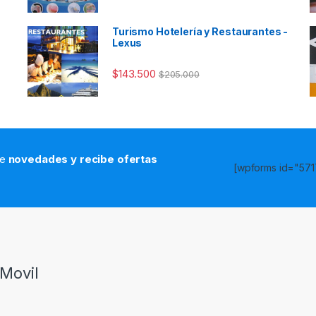
Turismo Hotelería y Restaurantes -
Lexus
$
143.500
$
205.000
de
novedades y recibe ofertas
[wpforms id="5717
s
Movil