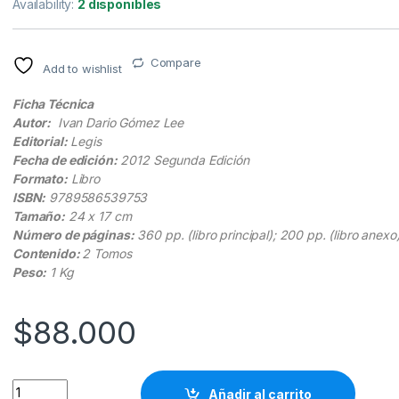
Availability:
2 disponibles
Compare
Add to wishlist
Ficha Técnica
Autor:
Ivan Dario Gómez Lee
Editorial:
Legis
Fecha de edición:
2012 Segunda Edición
Formato:
Libro
ISBN:
9789586539753
Tamaño:
24 x 17 cm
Número de páginas:
360 pp. (libro principal); 200 pp. (libro anexo
Contenido:
2 Tomos
Peso:
1 Kg
$
88.000
El Derecho De La Contratación Pública En Colombia - 3a Edició
Añadir al carrito