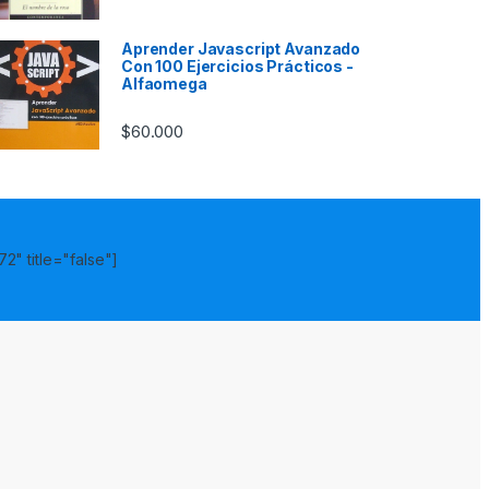
Aprender Javascript Avanzado
Con 100 Ejercicios Prácticos -
Alfaomega
$
60.000
2" title="false"]