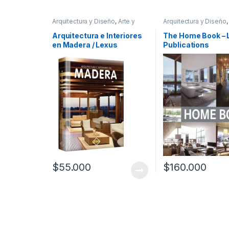
Arquitectura y Diseño
,
Arte y
Arquitectura y Diseño
,
Afines
,
Diseño
,
Ofertas
,
Arquitectura y Urbani
Profesionales y tecnicos
Afines
,
Decoración
,
D
Arquitectura e Interiores
The Home Book – 
y Muebles
,
Diseño
,
Ho
en Madera / Lexus
Publications
Manualidades
,
Ingenie
Ingeniería Industrial
,
In
General
,
Profesionale
tecnicos
$
55.000
$
160.000