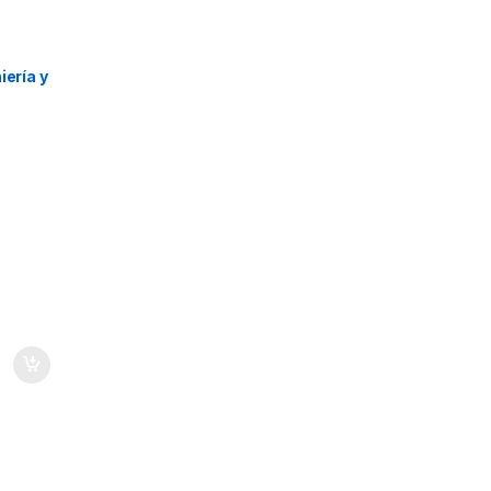
o
,
l
,
iería y
s