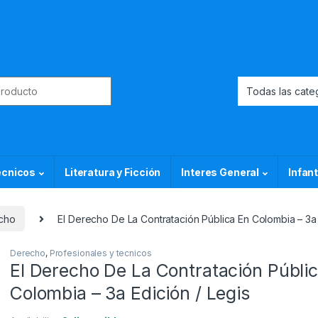
or:
ecnicos
Literatura y Ficción
Interes General
Infant
cho
El Derecho De La Contratación Pública En Colombia – 3a 
Derecho
,
Profesionales y tecnicos
El Derecho De La Contratación Públi
Colombia – 3a Edición / Legis