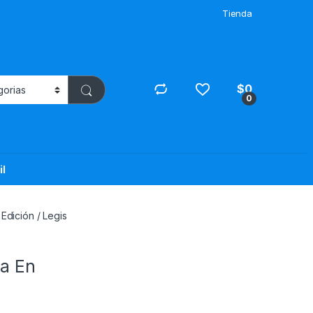
Tienda
$
0
0
il
Edición / Legis
ca En