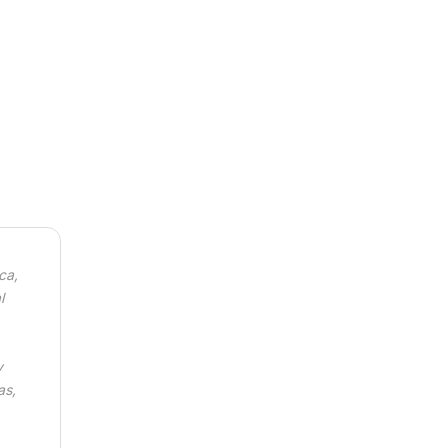
ca,
l
y
as,