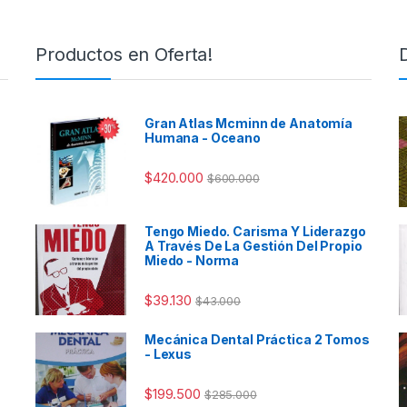
Productos en Oferta!
Gran Atlas Mcminn de Anatomía
Humana - Oceano
$
420.000
$
600.000
Tengo Miedo. Carisma Y Liderazgo
A Través De La Gestión Del Propio
Miedo - Norma
$
39.130
$
43.000
Mecánica Dental Práctica 2 Tomos
- Lexus
$
199.500
$
285.000