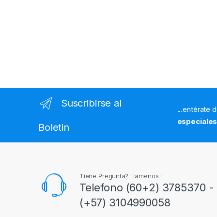
Suscribirse al
...entérate 
especiale
Boletin
Tiene Pregunta? Llamenos !
Telefono (60+2) 3785370 - 
(+57) 3104990058