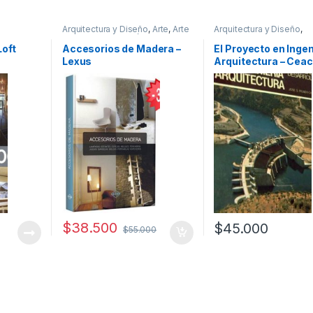
Arquitectura y Diseño
,
Arte
,
Arte
Arquitectura y Diseño
,
smo
,
Arte y
y Afines
,
Decoración y Muebles
,
Arquitectura y Urbanism
ecoración
Diseño
,
Interes General
,
Ofertas
,
Ingeniería
,
Ingeniería Civi
Loft
Accesorios de Madera –
El Proyecto en Ingen
gar y
Profesionales y tecnicos
Profesionales y tecnico
Lexus
Arquitectura – Ceac
ría
,
teres
s y
$
38.500
$
45.000
$
55.000