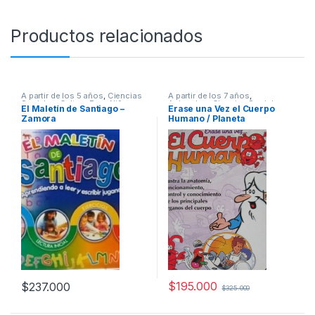
Productos relacionados
A partir de los 5 años
,
Ciencias
A partir de los 7 años
,
Sociales
,
Cultura Para Niños
,
Animados
,
Ciencias Sociales
,
El Maletín de Santiago –
Erase una Vez el Cuerpo
Educación y Pedagogía
,
Infantil
,
Cultura Para Niños
,
Didácticos
,
Zamora
Humano / Planeta
Interes General
,
Padres e Hijos
,
Educación y Pedagogía
,
Profesionales y tecnicos
Profesionales y tecnicos
$
195.000
$
237.000
$
325.000