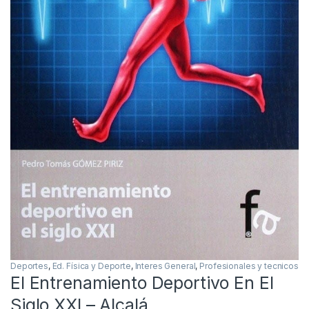
Deportes
,
Ed. Física y Deporte
,
Interes General
,
Profesionales y tecnicos
El Entrenamiento Deportivo En El
Siglo XXI – Alcalá