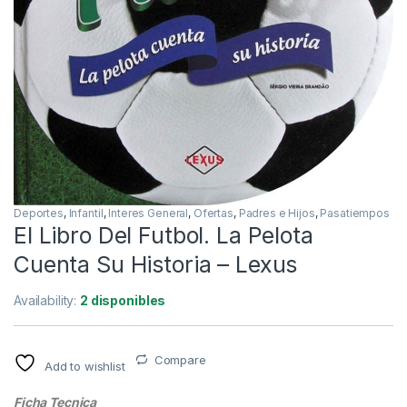
Deportes
,
Infantil
,
Interes General
,
Ofertas
,
Padres e Hijos
,
Pasatiempos
El Libro Del Futbol. La Pelota
Cuenta Su Historia – Lexus
Availability:
2 disponibles
Compare
Add to wishlist
Ficha Tecnica