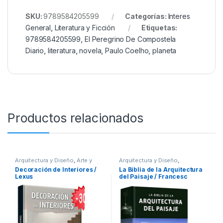
SKU:
9789584205599
Categorías:
Interes
General
,
Literatura y Ficción
Etiquetas:
9789584205599
,
El Peregrino De Compostela
Diario
,
literatura
,
novela
,
Paulo Coelho
,
planeta
Productos relacionados
Arquitectura y Diseño
,
Arte y
Arquitectura y Diseño
,
Afines
,
Decoración
,
Decoración
Arquitectura y Urbanismo
,
Arte y
Decoración de Interiores /
La Biblia de la Arquitectura
y Muebles
,
Diseño
,
Interes
Afines
,
Decoración
,
Decoración
Lexus
del Paisaje / Francesc
General
,
Ofertas
,
Profesionales
y Muebles
,
Diseño
,
Interes
y tecnicos
General
,
Ofertas
,
Profesionales
Zamora Mola – Julio Fajardo
y tecnicos
/ Lexus