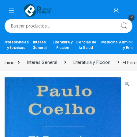
Skip to navigation
Skip to content
0
Buscar por:
Profesionales
Interes
Literatura y
Ciencias de
Medicina
Administr
y tecnicos
General
Ficción
la Salud
y Empr
Inicio
Interes General
Literatura y Ficción
El Per