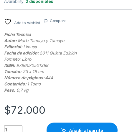
Availability:
2 disponibles
Compare
Add to wishlist
Ficha Técnica
Autor:
Mario Tamayo y Tamayo
Editorial:
Limusa
Fecha de edición:
2011 Quinta Edición
Formato: Libro
ISBN:
9786070501388
Tamaño:
23 x 16 cm
Número de páginas:
444
Contenido:
1 Tomo
Peso:
0,7 Kg
$
72.000
El Proceso De La Investigación Científica 5ta Edición - Limusa
Añadir al carrito