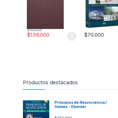
$
199.000
$
139.000
$
70.000
Productos destacados
Principios de Neurociencia /
Haines - Elsevier