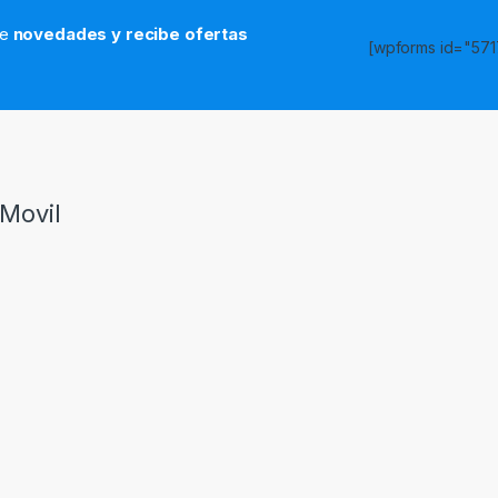
de
novedades y recibe ofertas
[wpforms id="5717
s
Movil