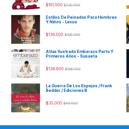
$
161.000
$
230.000
Estilos De Peinados Para Hombres
Y Niños - Lexus
$
136.500
$
195.000
Atlas Ilustrado Embarazo Parto Y
Primeros Años - Susaeta
$
138.600
$
198.000
La Guerra De Los Espejos / Frank
Beddor / Ediciones B
$
35.000
$
49.000