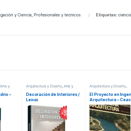
igación y Ciencia
,
Profesionales y tecnicos
Etiquetas:
cienci
,
Arte y
Arquitectura y Diseño
,
Arte y
Arquitectura y Diseño
,
ecoración
Afines
,
Decoración
,
Decoración
Arquitectura y Urbanism
gar y
y Muebles
,
Diseño
,
Interes
Ingeniería
,
Ingeniería Civi
drio –
Decoración de Interiores /
El Proyecto en Ingen
s
,
General
,
Ofertas
,
Profesionales
Profesionales y tecnico
Lexus
Arquitectura – Ceac
cos
,
y tecnicos