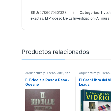
SKU:
9786070501388
Categorías:
Invest
exactas
,
El Proceso De La Investigación C
,
limusa
Productos relacionados
Arquitectura y Diseño
,
Arte
,
Arte
Arquitectura y Diseño
y Afines
,
Arte y Pintura
,
Afines
,
Decoración
,
D
Decoración
,
Decoración y
y Muebles
,
Diseño
,
Ho
El Bricolaje Paso a Paso –
El Gran Libro del Vi
Muebles
,
Dibujo y Escultura
,
Manualidades
,
Oferta
Oceano
Lexus
Diseño
,
Hogar y Manualidades
,
Profesionales y tecni
Ingeniería
,
Ingeniería Eléctrica
,
Temas Varios
Interes General
,
Ocio y Tiempo
Libre
,
Profesionales y tecnicos
,
Temas Varios