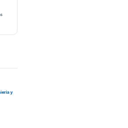
as
o
,
l
,
iería y
s