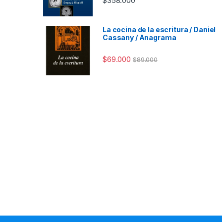
$
358.000
La cocina de la escritura / Daniel
Cassany / Anagrama
$
69.000
$
89.000