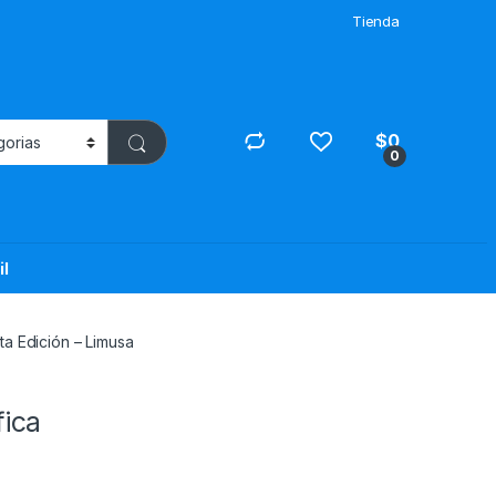
Tienda
$
0
0
il
ta Edición – Limusa
fica