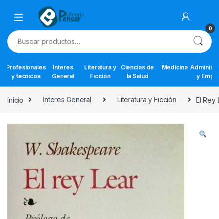
Skip to navigation
Skip to content
0
Buscar por:
Profesionales
Interes
Literatura y
Ciencias de
Medicina
Administr
y tecnicos
General
Ficción
la Salud
y Empr
Inicio
Interes General
Literatura y Ficción
El Rey