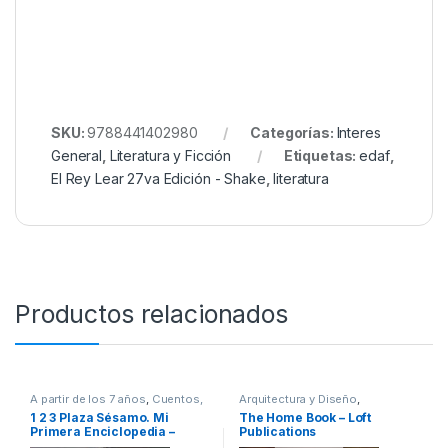
SKU:
9788441402980
Categorías:
Interes
General
,
Literatura y Ficción
Etiquetas:
edaf
,
El Rey Lear 27va Edición - Shake
,
literatura
Productos relacionados
A partir de los 7 años
,
Cuentos,
Arquitectura y Diseño
,
Fabulas y Relatos
,
Cultura Para
Arquitectura y Urbanismo
,
Arte y
1 2 3 Plaza Sésamo. Mi
The Home Book – Loft
Niños
,
Diccionarios y
Afines
,
Decoración
,
Decoración
Primera Enciclopedia –
Publications
Enciclopedias
,
Didácticos
,
y Muebles
,
Diseño
,
Hogar y
Infantil
,
Interes General
Manualidades
,
Ingeniería
,
Planeta