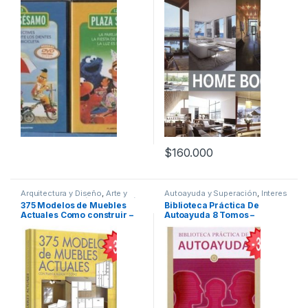
Ingeniería Industrial
,
Interes
General
,
Profesionales y
tecnicos
$
160.000
Arquitectura y Diseño
,
Arte y
Autoayuda y Superación
,
Interes
Afines
,
Decoración
,
Decoración
General
,
Ofertas
375 Modelos de Muebles
Biblioteca Práctica De
y Muebles
,
Diseño
,
Hogar y
Actuales Como construir –
Autoayuda 8 Tomos –
Manualidades
,
Ingeniería
,
Ingeniería Industrial
,
Interes
Lexus
Oceano
General
,
Ofertas
,
Profesionales
y tecnicos