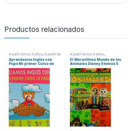
Productos relacionados
A partir de los 5 años
,
A partir de
A partir de los 5 años
,
los 7 años
,
Animados
,
Animados
,
Cuentos, Fabulas y
Aprendamos Inglés con
El Maravilloso Mundo de los
Didácticos
,
Idiomas
,
Idiomas y
Relatos
,
Cultura Para Niños
,
Pupo Mi primer Curso de
Animales Disney 5 tomos 5
Lingüística
,
Infantil
Didácticos
,
Infantil
,
Pasatiempos
Ingles – Zamora
DVD / Planeta