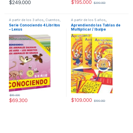
$
195.000
$
249.000
$
290.000
A partir de los 3 años
,
Cuentos,
A partir de los 5 años
,
Fabulas y Relatos
,
Cultura Para
Animados
,
Didácticos
,
Infantil
Serie Conociendo 4 Libritos
Aprendiendo las Tablas de
Niños
,
Didácticos
,
Infantil
,
– Lexus
Multiplicar / Ibalpe
Ofertas
$
99.000
$
109.000
$
69.300
$
190.000