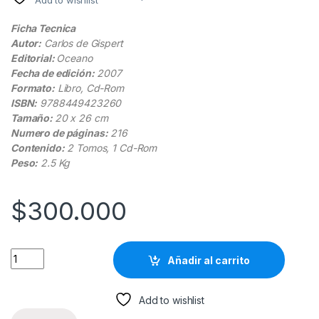
Add to wishlist
Ficha Tecnica
Autor:
Carlos de Gispert
Editorial:
Oceano
Fecha de edición:
2007
Formato:
Libro, Cd-Rom
ISBN:
9788449423260
Tamaño:
20 x 26 cm
Numero de páginas:
216
Contenido:
2 Tomos, 1 Cd-Rom
Peso:
2.5 Kg
$
300.000
El Sexo Contado A Los Pequeños 2 Tomos - Carlos De Gispert
Añadir al carrito
Add to wishlist