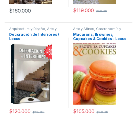
$
119.000
$
160.000
$
170.000
Arquitectura y Diseño
,
Arte y
Arte y Afines
,
Gastronomía y
Afines
,
Decoración
,
Decoración
Cocteleria
,
Hogar y
Decoración de Interiores /
Macarons, Brownies,
y Muebles
,
Diseño
,
Interes
Manualidades
,
Interes General
,
Lexus
Cupcakes & Cookies – Lexus
General
,
Ofertas
,
Profesionales
Ocio y Tiempo Libre
,
Ofertas
,
y tecnicos
Temas Varios
$
120.000
$
105.000
$
215.000
$
150.000