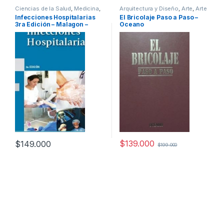
Ciencias de la Salud
,
Medicina
,
Arquitectura y Diseño
,
Arte
,
Arte
Profesionales y tecnicos
y Afines
,
Arte y Pintura
,
Infecciones Hospitalarias
El Bricolaje Paso a Paso –
Decoración
,
Decoración y
3ra Edición – Malagon –
Oceano
Muebles
,
Dibujo y Escultura
,
Diseño
,
Hogar y Manualidades
,
Panamericana
Ingeniería
,
Ingeniería Eléctrica
,
Interes General
,
Ocio y Tiempo
Libre
,
Profesionales y tecnicos
,
Temas Varios
$
139.000
$
149.000
$
199.000