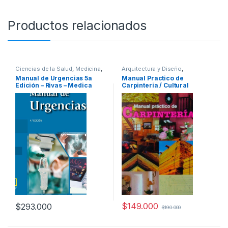
Productos relacionados
Ciencias de la Salud
,
Medicina
,
Arquitectura y Diseño
,
Profesionales y tecnicos
Arquitectura y Urbanismo
,
Arte y
Manual de Urgencias 5a
Manual Practico de
Afines
,
Decoración
,
Decoración
Edición – Rivas – Medica
Carpinteria / Cultural
y Muebles
,
Diseño
,
Hogar y
Manualidades
,
Interes General
,
Panamericana
Ofertas
,
Profesionales y
tecnicos
,
Temas Varios
$
149.000
$
293.000
$
190.000