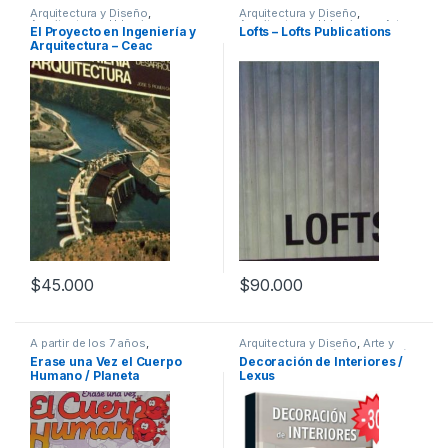
Arquitectura y Diseño
,
Arquitectura y Diseño
,
Arquitectura y Urbanismo
,
Arquitectura y Urbanismo
,
Arte y
El Proyecto en Ingeniería y
Lofts – Lofts Publications
Ingeniería
,
Ingeniería Civil
,
Afines
,
Decoración
,
Decoración
Arquitectura – Ceac
Profesionales y tecnicos
y Muebles
,
Diseño
,
Interes
General
,
Profesionales y
tecnicos
$
45.000
$
90.000
A partir de los 7 años
,
Arquitectura y Diseño
,
Arte y
Animados
,
Ciencias Sociales
,
Afines
,
Decoración
,
Decoración
Erase una Vez el Cuerpo
Decoración de Interiores /
Cultura Para Niños
,
Didácticos
,
y Muebles
,
Diseño
,
Interes
Humano / Planeta
Lexus
Educación y Pedagogía
,
General
,
Ofertas
,
Profesionales
Profesionales y tecnicos
y tecnicos