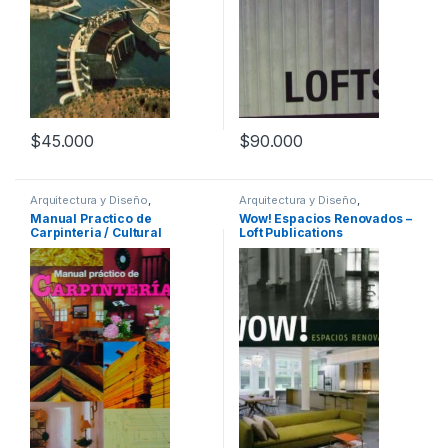
$
45.000
$
90.000
Arquitectura y Diseño
,
Arquitectura y Diseño
,
Arquitectura y Urbanismo
,
Arte y
Arquitectura y Urbanismo
,
Arte y
Manual Practico de
Wow! Espacios Renovados –
Afines
,
Decoración
,
Decoración
Afines
,
Decoración
,
Decoración
Carpinteria / Cultural
Loft Publications
y Muebles
,
Diseño
,
Hogar y
y Muebles
,
Diseño
,
Interes
Manualidades
,
Interes General
,
General
,
Profesionales y
Ofertas
,
Profesionales y
tecnicos
tecnicos
,
Temas Varios