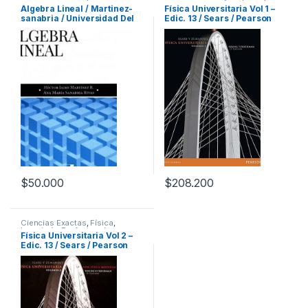
Ciencias Exactas
,
Física
,
Álgebra Lineal / Martinez-
Física Universitaria Vol 1 –
Profesionales y tecnicos
sanabria / Universidad Del
Edic. 13 / Sears / Pearson
Valle
$
50.000
$
208.200
Ciencias Exactas
,
Física
,
Ingeniería
,
Profesionales y
Física Universitaria Vol 2 –
tecnicos
Edic. 13 / Sears / Pearson