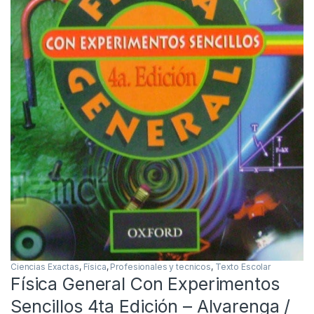
Ciencias Exactas
,
Física
,
Profesionales y tecnicos
,
Texto Escolar
Física General Con Experimentos
Sencillos 4ta Edición – Alvarenga /