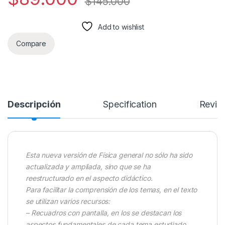
$
145.000
Add to wishlist
Compare
Descripción
Specification
Revie
Esta nueva versión de Física general no sólo ha sido
actualizada y ampliada, sino que se ha
reestructurado en el aspecto didáctico.
Para facilitar la comprensión de los temas, en el texto
se utilizan varios recursos:
– Recuadros con pantalla, en los se destacan los
aspectos fundamentales de cada tema estudiado.