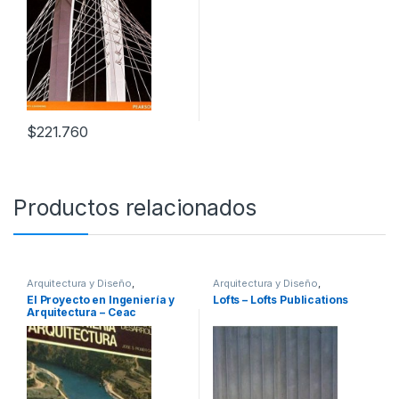
$
221.760
Productos relacionados
Arquitectura y Diseño
,
Arquitectura y Diseño
,
Arquitectura y Urbanismo
,
Arquitectura y Urbanismo
,
Arte y
El Proyecto en Ingeniería y
Lofts – Lofts Publications
Ingeniería
,
Ingeniería Civil
,
Afines
,
Decoración
,
Decoración
Arquitectura – Ceac
Profesionales y tecnicos
y Muebles
,
Diseño
,
Interes
General
,
Profesionales y
tecnicos